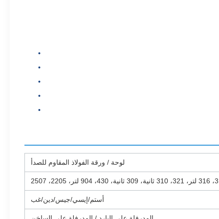
لوحة / ورقة الفولاذ المقاوم للصدأ
أستم/إيسي/جيس/دين/غب
المدرفلة على البارد / المدرفلة على الساخن