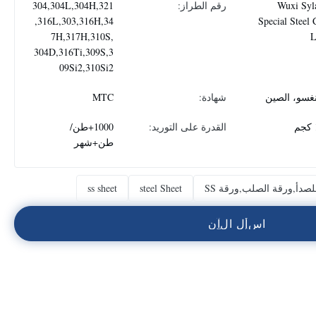
Wuxi Syl
رقم الطراز:
304,304L,304H,321
,316L,303,316H,34
Special Steel 
7H,317H,310S,
304D,316Ti,309S,3
09Si2,310Si2
نغسو، الصين
شهادة:
MTC
القدرة على التوريد:
1000+طن/
طن+شهر
للصدأ,ورقة الصلب,ورقة SS
steel Sheet
ss sheet
ا
س
أ
ل
ا
ل
آ
ن