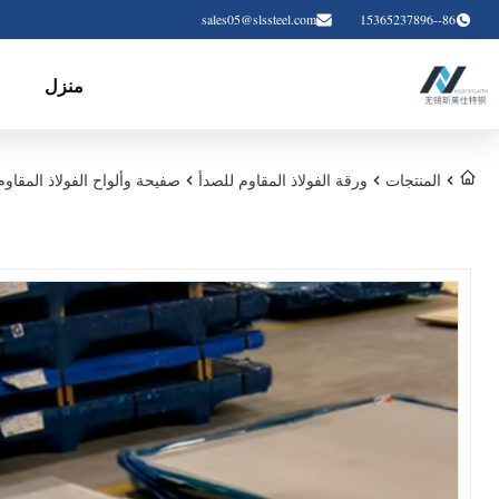
sales05@slssteel.com
86--15365237896
منزل
المنتجات
ورقة الفولاذ المقاوم للصدأ
صفيحة وألواح الفولاذ المقاوم للصدأ في الصفوف 304 / 316 / 310S / 316L مع A