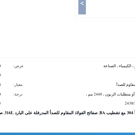
>
، الكيمياء ، الصناعة
عرض:
00
مقاوم للصدأ
معيار:
B
طلب الزبون ، 1000-6000 مم أو متطلبات الزبون ، 2440 مم ،
درجة:
3
B
صفائح الفولاذ المقاوم للصدأ المدرفلة على البارد 316L
صفا
,
,