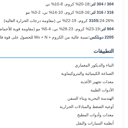
304 / 304 لتر:
18-20% كروم، 8-10% ني
316 / 316 لتر:
16-18% كروم، 10-14% ني، 2-3% مو
24-26% كروم، 19-22% ني (مقاومة درجات الحرارة العالية)
310S:
904 لتر:
19-23% كروم، 23-28% ني، 4-5% مو (مقاومة قوية للأحماض)
2205 دوبلكس:
نسبة عالية من الكروم + Mo + N للحصول على قوة فائقة
التطبيقات
البناء والديكور المعماري
الصناعة الكيميائية والبتروكيماوية
معدات تجهيز الأغذية
الأدوات الطبية
الهندسة البحرية وبناء السفن
أوعية الضغط والمبادلات الحرارية
معدات وأدوات المطبخ
أنظمة السيارات والنقل