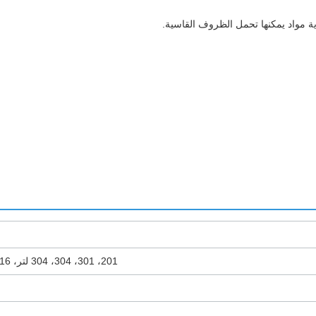
ية مواد يمكنها تحمل الظروف القاسية.
201، 301، 304، 304 لتر، 316، 316 لتر، 321، 310 ثانية، 309 ثانية، 430، 904 لتر، 2205، 2507