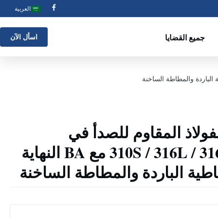
العربية
جميع القضايا
اسأل الآن
فولاذ المقاوم للصدأ في
الصفوف 304 / 316 / 310S / 316L مع BA النهاية
طية الباردة والمطاطة الساخنة