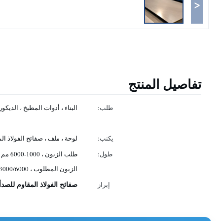
<
تفاصيل المنتج
طلب:
البناء ، أدوات المطبخ ، الديكور 
يكتب:
لوحة ، ملف ، صفائح الفولاذ ال
طول:
الزبون المطلوب ، 2438/3000/6000
صفائح الفولاذ المقاوم للصدأ 304 مع تشطيب A
إبراز