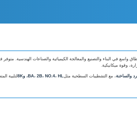
طاق واسع في البناء والتصنيع والمعالجة الكيميائية والصناعات الهندسية. متوفر
رة، وقوة ميكانيكية.
رد والساخنة
، مع التشطيبات السطحية مثل
BA، 2B، NO.4، HL، و8K
لتلبية الم