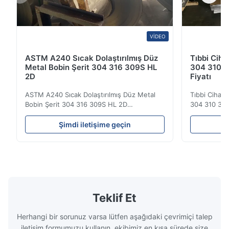
VIDEO
ASTM A240 Sıcak Dolaştırılmış Düz
Tıbbi Ciha
Metal Bobin Şerit 304 316 309S HL
304 310 3
2D
Fiyatı
ASTM A240 Sıcak Dolaştırılmış Düz Metal
Tıbbi Cihazl
Bobin Şerit 304 316 309S HL 2D
304 310 316
Sıcak/soğuk olarak yuvarlanmış paslanmaz
Görünümü Sı
çelik bobin şeridi 304 316 309S 310 310S
soğuktan yu
Şimdi iletişime geçin
Ş
316L 321 ASTM A240 Ürün Özellikleri Ürün
plaka 304 3
Adı Paslanmaz çelik bobin / şerit
paslanmaz çel
Spesifikasyon Kalınlığı: Sıcak Dolaşımlı (3.0-
alaşım elema
300mm), Soğuk Dolaşımlı (0...
paslanmaz ..
Teklif Et
Herhangi bir sorunuz varsa lütfen aşağıdaki çevrimiçi talep
iletişim formumuzu kullanın, ekibimiz en kısa sürede size