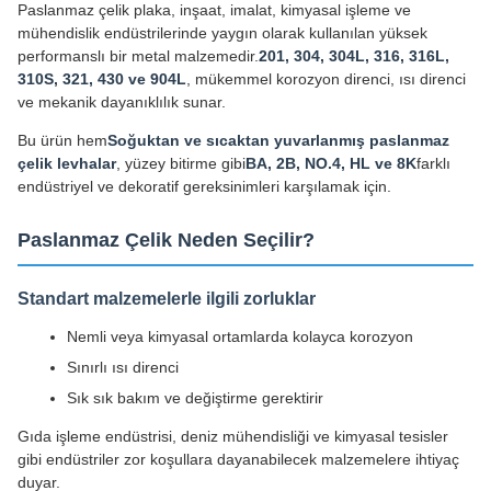
Paslanmaz çelik plaka, inşaat, imalat, kimyasal işleme ve
mühendislik endüstrilerinde yaygın olarak kullanılan yüksek
performanslı bir metal malzemedir.
201, 304, 304L, 316, 316L,
310S, 321, 430 ve 904L
, mükemmel korozyon direnci, ısı direnci
ve mekanik dayanıklılık sunar.
Bu ürün hem
Soğuktan ve sıcaktan yuvarlanmış paslanmaz
çelik levhalar
, yüzey bitirme gibi
BA, 2B, NO.4, HL ve 8K
farklı
endüstriyel ve dekoratif gereksinimleri karşılamak için.
Paslanmaz Çelik Neden Seçilir?
Standart malzemelerle ilgili zorluklar
Nemli veya kimyasal ortamlarda kolayca korozyon
Sınırlı ısı direnci
Sık sık bakım ve değiştirme gerektirir
Gıda işleme endüstrisi, deniz mühendisliği ve kimyasal tesisler
gibi endüstriler zor koşullara dayanabilecek malzemelere ihtiyaç
duyar.