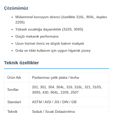
Çözümümüz
Mükemmel korozyon direnci (özellikle 316L, 904L, duplex
2205)
Yüksek sıcaklığa dayanıklılık (310S, 309S)
Güçlü mekanik performans
Uzun hizmet ömrü ve düşük bakım maliyeti
Gıda ve tıbbi kullanım için uygun hijyenik yüzey
Teknik özellikler
Ürün Adı
Paslanmaz çelik plaka / levha
201, 301, 304, 304L, 316, 316L, 321, 310S,
Sınıflar
309S, 430, 904L, 2205, 2507
Standart
ASTM / AISI / JIS / DIN / GB
Teknik
Soğuk / Sıcak Dolaştırılmış