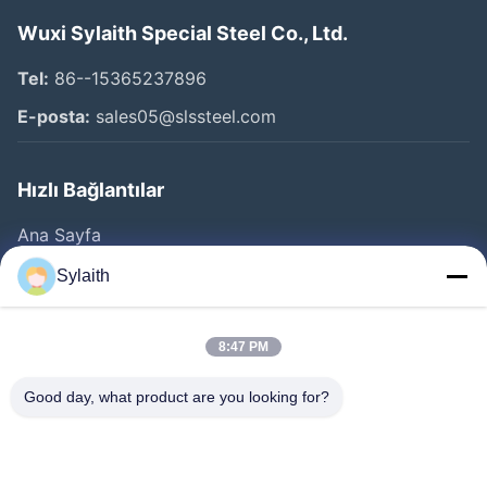
Wuxi Sylaith Special Steel Co., Ltd.
Tel:
86--15365237896
E-posta:
sales05@slssteel.com
Hızlı Bağlantılar
Ana Sayfa
Ürünler
Sylaith
VİDEOLAR
Hakkımızda
8:47 PM
Fabrika Turu
Good day, what product are you looking for?
Kalite Kontrol
Bize Ulaşın