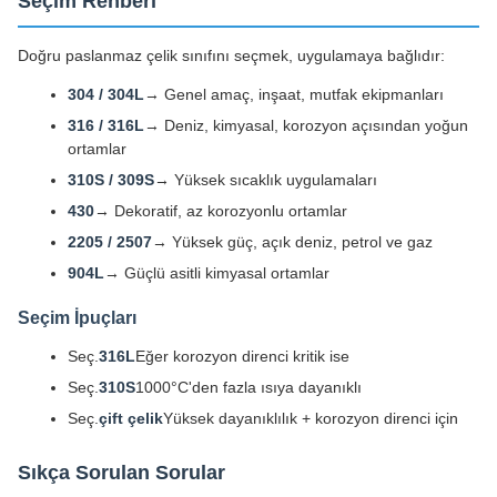
Seçim Rehberi
Doğru paslanmaz çelik sınıfını seçmek, uygulamaya bağlıdır:
304 / 304L
→ Genel amaç, inşaat, mutfak ekipmanları
316 / 316L
→ Deniz, kimyasal, korozyon açısından yoğun
ortamlar
310S / 309S
→ Yüksek sıcaklık uygulamaları
430
→ Dekoratif, az korozyonlu ortamlar
2205 / 2507
→ Yüksek güç, açık deniz, petrol ve gaz
904L
→ Güçlü asitli kimyasal ortamlar
Seçim İpuçları
Seç.
316L
Eğer korozyon direnci kritik ise
Seç.
310S
1000°C'den fazla ısıya dayanıklı
Seç.
çift çelik
Yüksek dayanıklılık + korozyon direnci için
Sıkça Sorulan Sorular