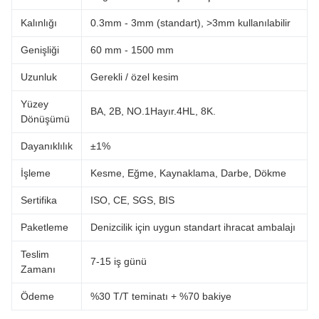
Kalınlığı
0.3mm - 3mm (standart), >3mm kullanılabilir
Genişliği
60 mm - 1500 mm
Uzunluk
Gerekli / özel kesim
Yüzey
BA, 2B, NO.1Hayır.4HL, 8K.
Dönüşümü
Dayanıklılık
±1%
İşleme
Kesme, Eğme, Kaynaklama, Darbe, Dökme
Sertifika
ISO, CE, SGS, BIS
Paketleme
Denizcilik için uygun standart ihracat ambalajı
Teslim
7-15 iş günü
Zamanı
Ödeme
%30 T/T teminatı + %70 bakiye