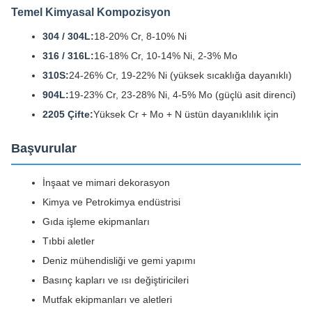
Temel Kimyasal Kompozisyon
304 / 304L:
18-20% Cr, 8-10% Ni
316 / 316L:
16-18% Cr, 10-14% Ni, 2-3% Mo
310S:
24-26% Cr, 19-22% Ni (yüksek sıcaklığa dayanıklı)
904L:
19-23% Cr, 23-28% Ni, 4-5% Mo (güçlü asit direnci)
2205 Çifte:
Yüksek Cr + Mo + N üstün dayanıklılık için
Başvurular
İnşaat ve mimari dekorasyon
Kimya ve Petrokimya endüstrisi
Gıda işleme ekipmanları
Tıbbi aletler
Deniz mühendisliği ve gemi yapımı
Basınç kapları ve ısı değiştiricileri
Mutfak ekipmanları ve aletleri