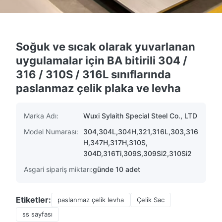
Soğuk ve sıcak olarak yuvarlanan
uygulamalar için BA bitirili 304 /
316 / 310S / 316L sınıflarında
paslanmaz çelik plaka ve levha
Marka Adı:
Wuxi Sylaith Special Steel Co., LTD
Model Numarası:
304,304L,304H,321,316L,303,316
H,347H,317H,310S,
304D,316Ti,309S,309Si2,310Si2
Asgari sipariş miktarı:
günde 10 adet
Etiketler:
paslanmaz çelik levha
Çelik Sac
ss sayfası