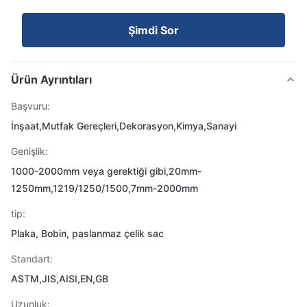
Şimdi Sor
Ürün Ayrıntıları
Başvuru:
İnşaat,Mutfak Gereçleri,Dekorasyon,Kimya,Sanayi
Genişlik:
1000-2000mm veya gerektiği gibi,20mm-
1250mm,1219/1250/1500,7mm-2000mm
tip:
Plaka, Bobin, paslanmaz çelik sac
Standart:
ASTM,JIS,AISI,EN,GB
Uzunluk: