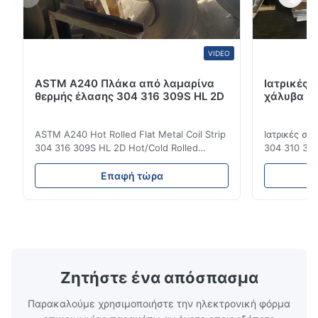
VIDEO
ASTM A240 Πλάκα από λαμαρίνα
Ιατρικές 
θερμής έλασης 304 316 309S HL 2D
χάλυβα DI
ASTM A240 Hot Rolled Flat Metal Coil Strip
Ιατρικές σ
304 316 309S HL 2D Hot/Cold Rolled
304 310 316
Stainless Steel Coil Strip 304 316 309S 310
Επεξεργασί
310S 316L 321 ASTM A240 Προδιαγραφές
σιδηρουργι
Επαφή τώρα
προϊόντος Όνομα προϊόντος Πηνίο /
χάλυβας σει
Λωρίδα από ανοξείδωτο χάλυβα
οικογένεια
Προδιαγραφή Πάχος: Θερμής έλασης (3.0-
χάλυβων πο
300mm), Ψυχρής έλασης (0.3-16mm).
νικέλιο ως 
Προσαρ...
κοινά ...
Ζητήστε ένα απόσπασμα
Παρακαλούμε χρησιμοποιήστε την ηλεκτρονική φόρμα