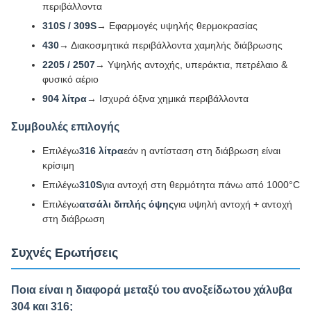
περιβάλλοντα
310S / 309S
→ Εφαρμογές υψηλής θερμοκρασίας
430
→ Διακοσμητικά περιβάλλοντα χαμηλής διάβρωσης
2205 / 2507
→ Υψηλής αντοχής, υπεράκτια, πετρέλαιο &
φυσικό αέριο
904 λίτρα
→ Ισχυρά όξινα χημικά περιβάλλοντα
Συμβουλές επιλογής
Επιλέγω
316 λίτρα
εάν η αντίσταση στη διάβρωση είναι
κρίσιμη
Επιλέγω
310S
για αντοχή στη θερμότητα πάνω από 1000°C
Επιλέγω
ατσάλι διπλής όψης
για υψηλή αντοχή + αντοχή
στη διάβρωση
Συχνές Ερωτήσεις
Ποια είναι η διαφορά μεταξύ του ανοξείδωτου χάλυβα
304 και 316;