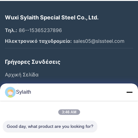
Wuxi Sylaith Special Steel Co., Ltd.
Τηλ.:
86--15365237896
Ηλεκτρονικό ταχυδρομείο:
sales05@slssteel.com
Γρήγορες Συνδέσεις
Αρχική Σελίδα
Προϊόντα
Sylaith
Βίντεο
Σχετικά Με Εμάς
3:46 AM
Γύρος Εργοστασίων
Good day, what product are you looking for?
Ποιοτικός Έλεγχος