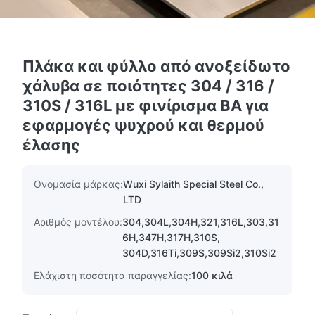
Πλάκα και φύλλο από ανοξείδωτο
χάλυβα σε ποιότητες 304 / 316 /
310S / 316L με φινίρισμα BA για
εφαρμογές ψυχρού και θερμού
έλασης
Ονομασία μάρκας:
Wuxi Sylaith Special Steel Co.,
LTD
Αριθμός μοντέλου:
304,304L,304H,321,316L,303,31
6H,347H,317H,310S,
304D,316Ti,309S,309Si2,310Si2
Ελάχιστη ποσότητα παραγγελίας:
100 κιλά