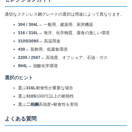
適切なステンレス鋼グレードの選択は用途によって異なります。
304 / 304L
→ 一般用、建築用、厨房機器
316 / 316L
→ 海洋、化学物質、腐食の激しい環境
310S/309S
→ 高温用途
430
→ 装飾用、低腐食環境
2205 / 2507
→ 高強度、オフショア、石油・ガス
904L
→ 強酸化学環境
選択のヒント
選ぶ
316L
耐食性が重要な場合
選ぶ
310S
1000℃以上の耐熱性
選ぶ
二相鋼
高強度+耐食性を実現
よくある質問