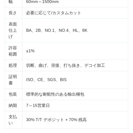
幅
60mm～1500mm
長さ
必要に応じて/カスタムカット
表面
仕上
BA、2B、NO.1、NO.4、HL、8K
げ
許容
±1%
範囲
処理
切断、曲げ、溶接、打ち抜き、デコイ加工
証明
ISO、CE、SGS、BIS
書
包装
標準的な耐航性のある輸出梱包
納期
7～15営業日
支払
30% T/T デポジット + 70% 残高
い