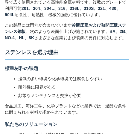
界で広く使用されている高性能金属材料です。複数のグレードで
利用可能
201、304、304L、316、316L、310S、321、430、
904L
耐食性、耐熱性、機械的強度に優れています。
この製品には両方が含まれています
冷間圧延および熱間圧延ステ
ンレス鋼板
、次のような表面仕上げが施されています。
BA、2B、
NO.4、HL、8K
さまざまな産業および装飾の要件に対応します。
ステンレスを選ぶ理由
標準材料の課題
湿気の多い環境や化学環境では腐食しやすい
耐熱性に限界がある
頻繁なメンテナンスと交換が必要
食品加工、海洋工学、化学プラントなどの業界では、過酷な条件
に耐えられる材料が求められています。
私たちのソリューション