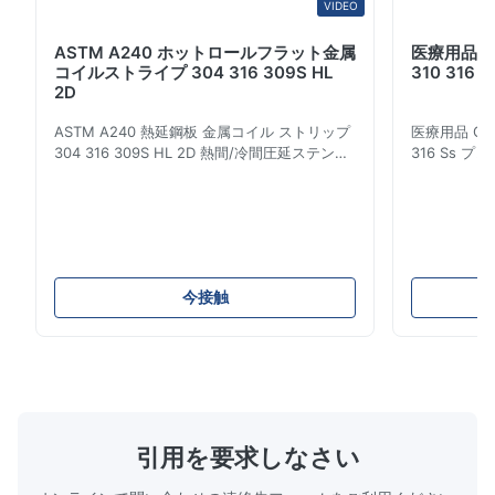
VIDEO
ASTM A240 ホットロールフラット金属
医療用品 Cr
コイルストライプ 304 316 309S HL
310 316
2D
ASTM A240 熱延鋼板 金属コイル ストリップ
医療用品 Cr 
304 316 309S HL 2D 熱間/冷間圧延ステンレ
316 Ss 
ス鋼コイルストリップ 304 316 309S 310
れた冷たく鋳造
310S 316L 321 ASTM A240 製品仕様 製品名
卸売品 30
ステンレス鋼コイル / ストリップ 仕様 厚さ：
金元素とし
熱間圧延（3.0-300mm）、冷間圧延（0.3-
ニティック
16mm）。カスタムサイズも承ります。 幅
す.300シ
500-2000mm 長さ 1000-6000mm 規格
プ304とタ
今接触
ASME, ASTM, EN, BS, GB, DIN, JISなど 材質
ので,腐食耐
304, 304L, 310S, 310, 309, 309S, 314, 316,
300シリー
...
化学加工機器
酸性およびア
む幅広い環境
引用を要求しなさい