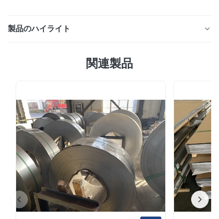
製品のハイライト
製品概要 ステンレス鋼板は、建設、製造、化学処理、エ
関連製品
ンジニアリング業界で広く使用されている高性能金属材料
です。複数のグレードで利用可能201、304、304L、
316、316L、310S、321、430、904L耐食性、耐熱性、
機械的強度に優れています。 この製品には両方が含まれ
ています冷間圧延および熱間圧延ステンレス鋼板、次のよ
うな表面仕上げが施されています。BA、2B、NO.4、
HL、8Kさまざまな産業および装飾の要件に対応します。
ステンレスを選ぶ理由 標準材料の課題 湿気の多い環境や
化学環境では腐食しやすい 耐熱性に限界がある 頻繁なメ
ンテナンスと交換が必要 食品加工、海洋工学、化学プ...