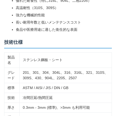
優れた耐食性（特に316L、904L、二相2205）
高温耐性（310S、309S）
強力な機械的性能
長い耐用年数と低いメンテナンスコスト
食品や医療用途に適した衛生的な表面
技術仕様
製品
ステンレス鋼板・シート
名
グレ
201、301、304、304L、316、316L、321、310S、
ード
309S、430、904L、2205、2507
標準
ASTM / AISI / JIS / DIN / GB
技術
冷間圧延/熱間圧延
厚さ
0.3mm - 3mm (標準)、>3mm も利用可能