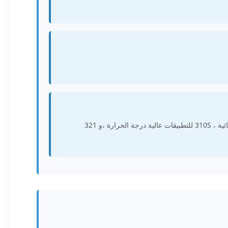
الصفوف المختلفة من الفولاذ المقاوم للصدأ تلبي متطلبات مختلفة: 304 / 304L لمقاومة التآكل العامة ، 316 / 316L للبيئات البحرية والكيميائية ، 310S للتطبيقات عالية درجة الحرارة ،و 321