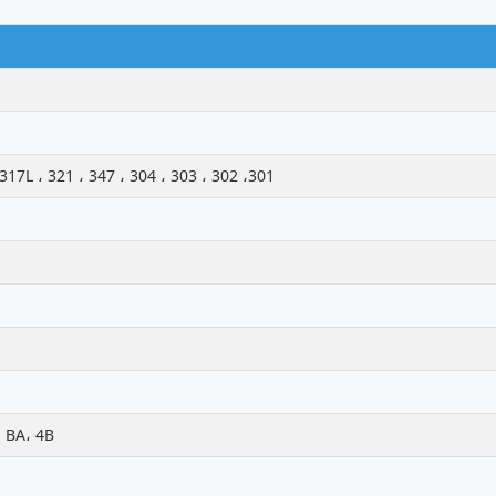
301، 302 ، 303 ، 304 ، 304L ، 309 ، 309S ، 310 ، 310S ، 316 ، 316L ، 316Ti ، 317L ، 321 ، 347
2B، 2D، BA، 4B، لا.1لا، لا4, , 8K