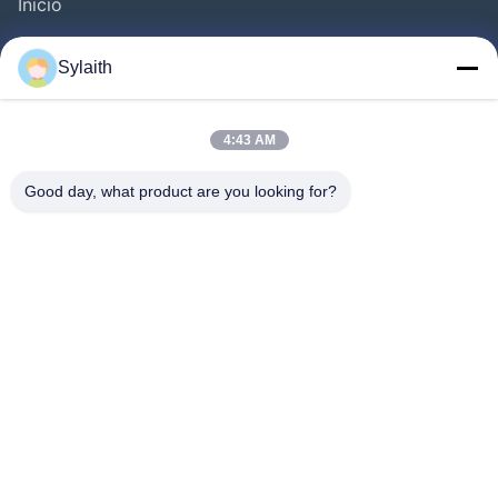
Inicio
Productos
Sylaith
Videos
Sobre Nosotros
4:43 AM
Visita A La Fábrica
Good day, what product are you looking for?
Control De Calidad
Contacto
Noticias
Todos Los Casos
Síguenos.