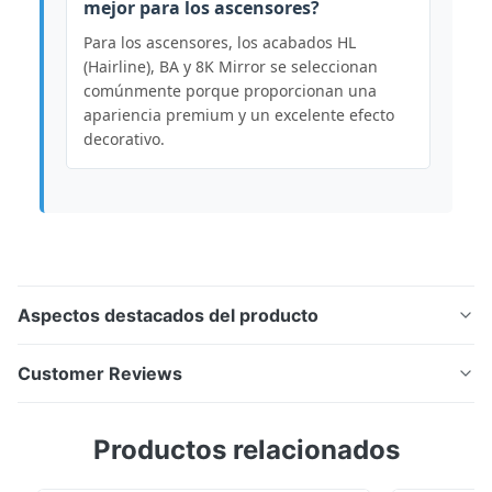
mejor para los ascensores?
Para los ascensores, los acabados HL
(Hairline), BA y 8K Mirror se seleccionan
comúnmente porque proporcionan una
apariencia premium y un excelente efecto
decorativo.
Aspectos destacados del producto
Círculo de acero inoxidable laminado en frío Serie 300
Customer Reviews
Material de acero inoxidable de alta calidad diseñado
para aplicaciones arquitectónicas, industriales y
5.0
Productos relacionados
decorativas.esta bobina de acero inoxidable
Based on 50 reviews recently
proporciona una excelente calidad de superficie,