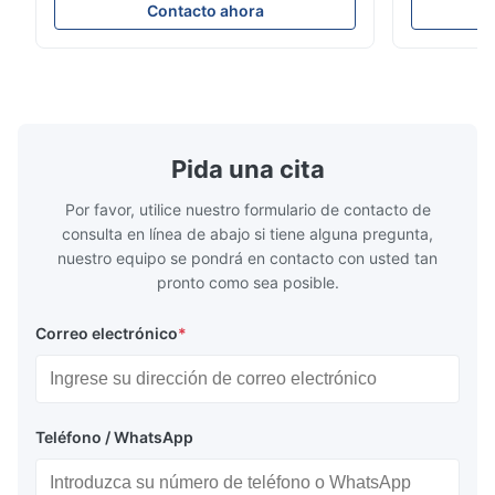
304 316 309S 310 310S 316L 321 ASTM
producto Pr
Contacto ahora
Good quality stainless steel coil. The delivery was on time and
A240 Especificaciones del producto
de acero ino
the communication with the supplier was very easy. We are
Nombre del producto Bobina / Tira de
en frío 304 
satisfied with this purchase and will consider more cooperation
acero inoxidable Especificación Espesor:
la serie 300
Laminado en caliente (3.0...
aceros ...
in the future.
Pida una cita
Por favor, utilice nuestro formulario de contacto de
consulta en línea de abajo si tiene alguna pregunta,
nuestro equipo se pondrá en contacto con usted tan
pronto como sea posible.
Correo electrónico
*
Teléfono / WhatsApp