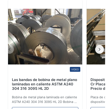
5
100%
precisión dimensional, resistencia a la corrosi...
4
0
3
0
2
0
1
0
James
J
Jan 13.2026
Excellent quality stainless steel coil. The material meets our
requirements with good surface finish, stable performance, and
reliable corrosion resistance. The supplier provided
VIDEO
professional service, accurate documents, and smooth
delivery. Highly recommended for construction and medical
Las bandas de bobina de metal plano
Dispositi
applications.
laminadas en caliente ASTM A240
Cr Placa 
304 316 309S HL 2D
Precio de 
Michael
Bobina de metal plana laminada en caliente
Placa de ch
M
ASTM A240 304 316 309S HL 2D Bobina de
dispositivo
Oct 29.2025
acero inoxidable laminada en caliente/frío
Precio de pl