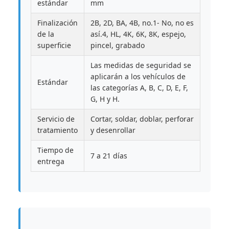
estándar
mm
Finalización
2B, 2D, BA, 4B, no.1- No, no es
de la
así.4, HL, 4K, 6K, 8K, espejo,
superficie
pincel, grabado
Las medidas de seguridad se
aplicarán a los vehículos de
Estándar
las categorías A, B, C, D, E, F,
G, H y H.
Servicio de
Cortar, soldar, doblar, perforar
tratamiento
y desenrollar
Tiempo de
7 a 21 días
entrega