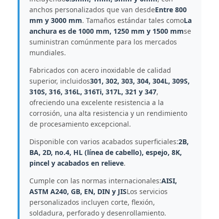
anchos personalizados que van desde
Entre 800
mm y 3000 mm
. Tamaños estándar tales como
La
anchura es de 1000 mm, 1250 mm y 1500 mm
se
suministran comúnmente para los mercados
mundiales.
Fabricados con acero inoxidable de calidad
superior, incluidos
301, 302, 303, 304, 304L, 309S,
310S, 316, 316L, 316Ti, 317L, 321 y 347
,
ofreciendo una excelente resistencia a la
corrosión, una alta resistencia y un rendimiento
de procesamiento excepcional.
Disponible con varios acabados superficiales:
2B,
BA, 2D, no.4, HL (línea de cabello), espejo, 8K,
pincel y acabados en relieve
.
Cumple con las normas internacionales:
AISI,
ASTM A240, GB, EN, DIN y JIS
Los servicios
personalizados incluyen corte, flexión,
soldadura, perforado y desenrollamiento.