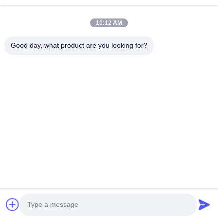
Video
Tentang Kita
10:12 AM
Wisata Pabrik
Good day, what product are you looking for?
Kontrol Kualitas
Hubungi Kami
Berita
Semua Kasus
Ikuti Kami.
©2026- Wuxi Sylaith Special Steel Co., Ltd.. Semua hak dilindungi.