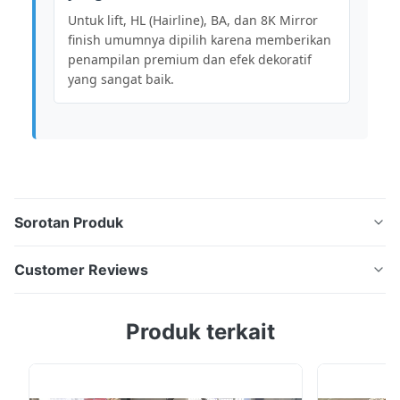
Untuk lift, HL (Hairline), BA, dan 8K Mirror
finish umumnya dipilih karena memberikan
penampilan premium dan efek dekoratif
yang sangat baik.
Sorotan Produk
Cold Rolled Stainless Steel Coil Seri 300 Bahan baja
Customer Reviews
tahan karat berkualitas tinggi yang dirancang untuk
aplikasi arsitektur, industri, dan dekoratif.ini kumparan
5.0
Produk terkait
stainless steel memberikan kualitas permukaan yang
Based on 50 reviews recently
sangat baik, akurasi dimensi, ketahanan korosi, dan
5
100%
kekuatan mekanik. Ringkasan Produk ...
4
0