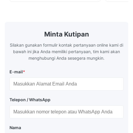
the communication with the supplier was very easy. We are
karat Spesifikasi Ketebalan: Digulung Panas
seri 300 me
satisfied with this purchase and will consider more cooperation
(3.0-300mm), Digulung Dingin (0.3-16mm).
karat auste
Lebar 500...
dan nikel se
in the future.
Minta Kutipan
Silakan gunakan formulir kontak pertanyaan online kami di
bawah ini jika Anda memiliki pertanyaan, tim kami akan
menghubungi Anda sesegera mungkin.
E-mail
*
Telepon / WhatsApp
Nama