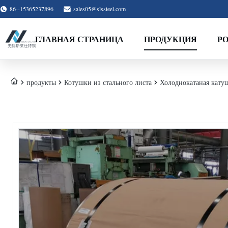
86--15365237896
sales05@slssteel.com
ГЛАВНАЯ СТРАНИЦА
ПРОДУКЦИЯ
Р
продукты
Котушки из стального листа
Холоднокатаная кату