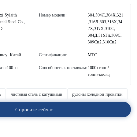
i Sylaith
Номер модели:
304,304Л,304Х,321
cial Steel Co.,
,316Л,303,316Х,34
D
7Х,317Х,310С,
304Д,316Ти,309С,
309Си2,310Си2
янсу, Китай
Сертификация:
MTC
аза:
100 кг
Способность к поставкам:
1000+тонн/
тонн+месяц
ь
листовая сталь с катушками
рулоны холодной прокатки
С
п
р
о
с
и
т
е
с
е
й
ч
а
с