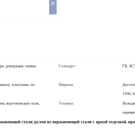
>
ь, декорация, химия,
Стандарт:
ГБ, А
аказу, в катушке, по
Ширина:
Доступ
1500, 
на, кортеновская сталь,
Техника:
Холодн
оцинко
ржавеющей стали
рулон из нержавеющей стали с яркой отделкой
про
,
,