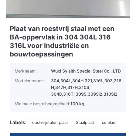
Plaat van roestvrij staal met een
BA-oppervlak in 304 304L 316
316L voor industriële en
bouwtoepassingen
Merknaam:
Wuxi Sylaith Special Steel Co., LTD
Modelnummer:
304,304L,304H,321,316L,303,316
H,347H,317H,310S,
304D,316Ti,309S,309Si2,310Si2
Minimale bestelhoeveelheid:
100 kg
Labels:
roestvrijstalen plaat
Staalplaat
ss blad