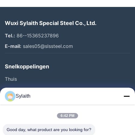
Wuxi Sylaith Special Steel Co., Ltd.
Tel.:
86--15365237896
E-mail:
sales05@slssteel.com
Snelkoppelingen
Thuis
Producten
Sylaith
Videos
Over Ons
6:42 PM
Fabrieksreis
Good day, what product are you looking for?
Kwaliteitscontrole