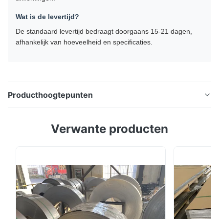
Wat is de levertijd?
De standaard levertijd bedraagt ​​doorgaans 15-21 dagen,
afhankelijk van hoeveelheid en specificaties.
Producthoogtepunten
Roestvrij stalen plaatplaat 304 304L 316 316L 410 430
Verwante producten
904L BA-oppervlak Productoverzicht Onze
hoogwaardige roestvrijstalen plaat- en plaatproducten
worden vervaardigd volgens internationale normen,
waaronder ASTM, AISI, JIS, SUS, DIN en GB. Deze
roestvrijstalen platen zijn verkrijgbaar in verschille...