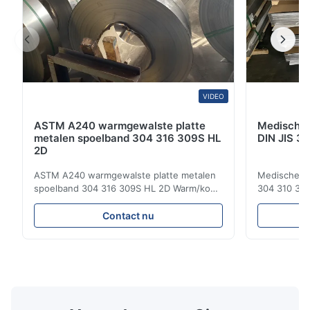
VIDEO
ASTM A240 warmgewalste platte
Medische 
metalen spoelband 304 316 309S HL
DIN JIS 30
2D
ASTM A240 warmgewalste platte metalen
Medische Ap
spoelband 304 316 309S HL 2D Warm/koud
304 310 316 
gewalste roestvrijstalen spoelband 304 316
Warmgewals
309S 310 310S 316L 321 ASTM A240
Roestvrijsta
Contact nu
Productspecificaties Productnaam Rustvrij
Groothandel
staal spoel / strip Specificatie Dikte:
staal verwij
warmgewalst (3,0-300 mm), koudgewalst
austenitisch
(0,3-16 mm). Breedte 500...
chroom en ni