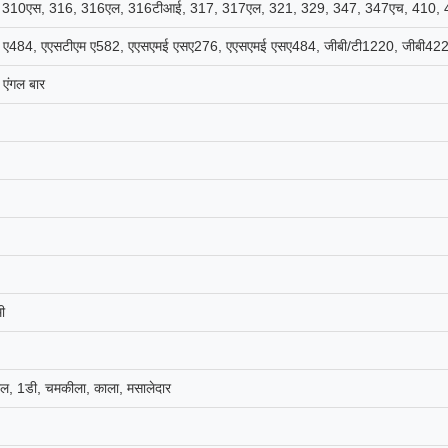
310एस, 316, 316एल, 316टीआई, 317, 317एल, 321, 329, 347, 347एच, 410, 420
म ए484, एएसटीएम ए582, एएसएमई एसए276, एएसएमई एसए484, जीबी/टी1220, जीबी42
, एंगल बार
ी
चएल, 1डी, चमकीला, काला, मसालेदार