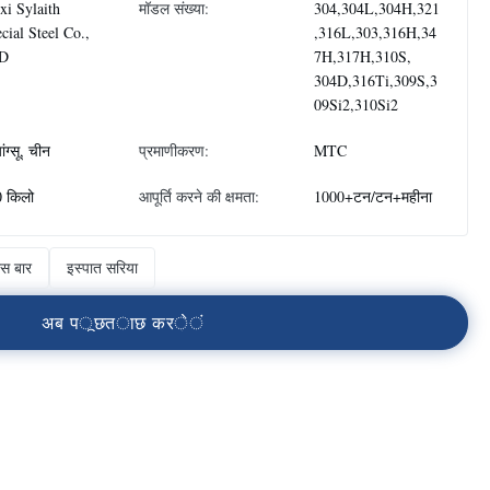
i Sylaith
मॉडल संख्या:
304,304L,304H,321
cial Steel Co.,
,316L,303,316H,34
D
7H,317H,310S,
304D,316Ti,309S,3
09Si2,310Si2
ंग्सू, चीन
प्रमाणीकरण:
MTC
 किलो
आपूर्ति करने की क्षमता:
1000+टन/टन+महीना
स बार
इस्पात सरिया
अ
ब
प
ू
छ
त
ा
छ
क
र
े
ं