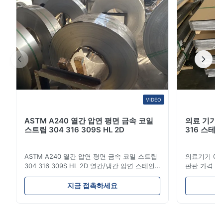
는 이 스테인레스 강판은 건설, 식품 가공, 화학 장비, 의료
기기, 해양 공학, 운송 및 장식 응용 분야에 적합합...
VIDEO
ASTM A240 열간 압연 평면 금속 코일
의료 기기 크롬
스트립 304 316 309S HL 2D
316 스테
ASTM A240 열간 압연 평면 금속 코일 스트립
의료기기 Cr 강
304 316 309S HL 2D 열간/냉간 압연 스테인
판판 가격 제
리스 스틸 코일 스트립 304 316 309S 310
인레스 스틸 엽
310S 316L 321 ASTM A240 제품 사양 제품명
시리즈 스테
지금 접촉하세요
스테인리스 스틸 코일 / 스트립 사양 두께: 열간
합금 요소로
압연 (3.0-300mm), 냉간 압연 (0.3-16mm). 맞
스 스틸의 가
춤형 사이즈 가능 폭 500-2000mm 길이
가장 일반적인
1000-6000mm 표준 ASME, ASTM, EN, BS,
니다.이 강철은