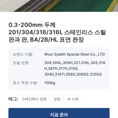
0.3-200mm 두께
201/304/316/316L 스테인리스 스틸
판과 판, BA/2B/HL 표면 완장
브랜드 이름:
Wuxi Sylaith Special Steel Co., LTD
모델 번호:
304,304L,304H,321,316L,303,316
H,347H,317H,310S,
304D,316Ti,309S,309Si2,310Si2
최소 주문 수량:
100kg
태그:
스테인레스 강판
강판
ss 시트
지금 문의