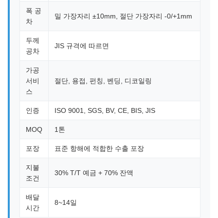
폭 공
밀 가장자리 ±10mm, 절단 가장자리 -0/+1mm
차
두께
JIS 규격에 따르면
공차
가공
서비
절단, 용접, 펀칭, 벤딩, 디코일링
스
인증
ISO 9001, SGS, BV, CE, BIS, JIS
MOQ
1톤
포장
표준 항해에 적합한 수출 포장
지불
30% T/T 예금 + 70% 잔액
조건
배달
8~14일
시간