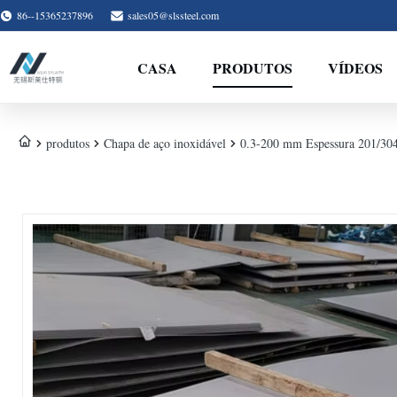
86--15365237896
sales05@slssteel.com
CASA
PRODUTOS
VÍDEOS
produtos
Chapa de aço inoxidável
0.3-200 mm Espessura 201/304