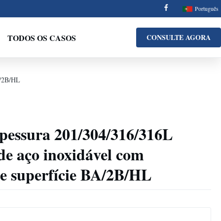
Português
TODOS OS CASOS
CONSULTE AGORA
A/2B/HL
pessura 201/304/316/316L
de aço inoxidável com
e superfície BA/2B/HL