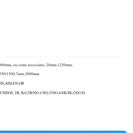
000mm, ou como necessário, 20mm-1250mm,
250/1500,7mm-2000mm
IS,AISI,EN,GB
NDOS, 2B, BA/2B/NO.1/NO.3/NO.4/8K/HL/2D/1D,