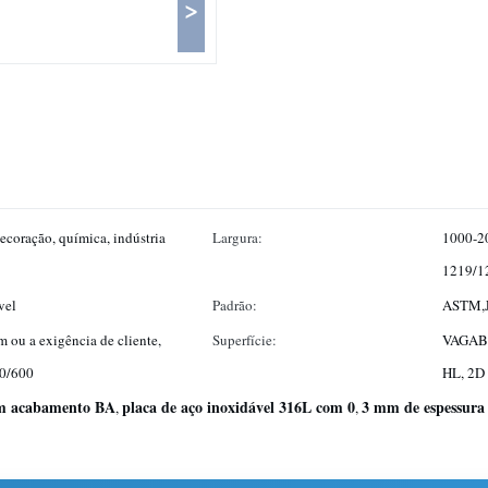
>
ecoração, química, indústria
Largura:
1000-2
1219/1
vel
Padrão:
ASTM,J
 ou a exigência de cliente,
Superfície:
VAGABU
00/600
HL, 2D
om acabamento BA
placa de aço inoxidável 316L com 0
3 mm de espessura
,
,