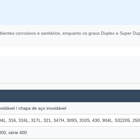
ntes corrosivos e sanitários, enquanto os graus Duplex e Super Duple
xidável / chapa de aço inoxidável
04L, 316, 316L, 317L, 321, 347H, 309S, 310S, 430, 904L, S32205, 25
300, série 400