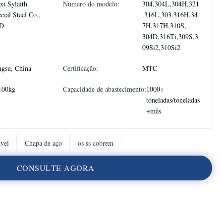
i Sylaith
Número do modelo:
304.304L,304H,321
cial Steel Co.,
.316L,303.316H,34
D
7H,317H,310S,
304D,316Ti,309S,3
09Si2,310Si2
ngsu, China
Certificação:
MTC
100kg
Capacidade de abastecimento:
1000+
toneladas/toneladas
+mês
ável
Chapa de aço
os ss cobrem
C
O
N
S
U
L
T
E
A
G
O
R
A