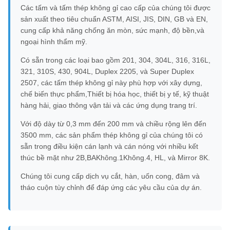
Các tấm và tấm thép không gỉ cao cấp của chúng tôi được
sản xuất theo tiêu chuẩn ASTM, AISI, JIS, DIN, GB và EN,
cung cấp khả năng chống ăn mòn, sức mạnh, độ bền,và
ngoại hình thẩm mỹ.
Có sẵn trong các loại bao gồm 201, 304, 304L, 316, 316L,
321, 310S, 430, 904L, Duplex 2205, và Super Duplex
2507, các tấm thép không gỉ này phù hợp với xây dựng,
chế biến thực phẩm,Thiết bị hóa học, thiết bị y tế, kỹ thuật
hàng hải, giao thông vận tải và các ứng dụng trang trí.
Với độ dày từ 0,3 mm đến 200 mm và chiều rộng lên đến
3500 mm, các sản phẩm thép không gỉ của chúng tôi có
sẵn trong điều kiện cán lạnh và cán nóng với nhiều kết
thúc bề mặt như 2B,BAKhông.1Không.4, HL, và Mirror 8K.
Chúng tôi cung cấp dịch vụ cắt, hàn, uốn cong, đâm và
tháo cuộn tùy chỉnh để đáp ứng các yêu cầu của dự án.