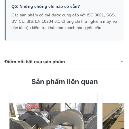
Q5: Những chứng chỉ nào có sẵn?
Các sản phẩm có thể được cung cấp với ISO 9001, SGS,
BV, CE, BIS, EN 10204 3.1 Chứng chỉ thử nghiệm máy, và
các tài liệu kiểm tra khác mà khách hàng yêu cầu.
Điểm nổi bật của sản phẩm
0.3-200mm 201/304/316/316L Stainless Steel Plate &
Sản phẩm liên quan
SheetTổng quan sản phẩmCác tấm và tấm thép không
gỉ cao cấp của chúng tôi được sản xuất theo tiêu
chuẩn ASTM, AISI, JIS, DIN, GB và EN, cung cấp khả
năng chống ăn mòn, sức mạnh, độ bền,và ngoại hình
thẩm mỹ.Có sẵn trong các loại bao gồm 201, 304, ...