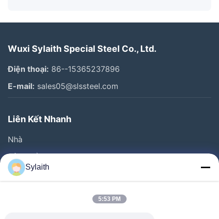
Wuxi Sylaith Special Steel Co., Ltd.
Điện thoại:
86--15365237896
E-mail:
sales05@slssteel.com
Liên Kết Nhanh
Nhà
Sản Phẩm
Sylaith
Video
Về Chúng Tôi
5:53 PM
Tham Quan Nhà Máy