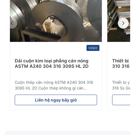
VIDEO
Dải cuộn kim loại phẳng cán nóng
Thiết bị y
ASTM A240 304 316 309S HL 2D
310 316 S
Cuộn thép cán nóng ASTM A240 304 316
Thiết bị y t
309S HL 2D Cuộn thép không gỉ cán
316 Ss Giá 
nóng/lạnh 304 316 309S 310 310S 316L 321
phẩm bán b
ASTM A240 Thông số kỹ thuật sản phẩm
Sản phẩm gi
Liên hệ ngay bây giờ
L
Tên sản phẩm Cuộn / Dải thép không gỉ
buôn Sản p
Thông số kỹ thuật Độ dày: Cán nóng (3.0-
bán buôn S
300mm), Cán nguội (0.3-16mm). Kích thước
phẩm giá b
tùy chỉnh được chấp nhận Chiều r...
Sản phẩm gi