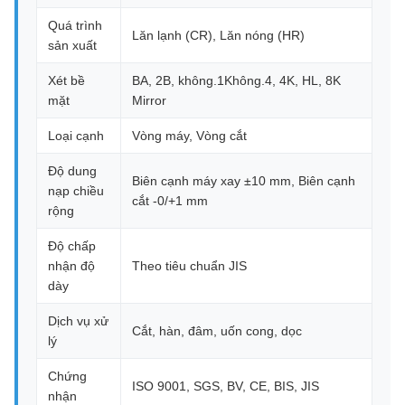
Quá trình
Lăn lạnh (CR), Lăn nóng (HR)
sản xuất
Xét bề
BA, 2B, không.1Không.4, 4K, HL, 8K
mặt
Mirror
Loại cạnh
Vòng máy, Vòng cắt
Độ dung
Biên cạnh máy xay ±10 mm, Biên cạnh
nạp chiều
cắt -0/+1 mm
rộng
Độ chấp
nhận độ
Theo tiêu chuẩn JIS
dày
Dịch vụ xử
Cắt, hàn, đâm, uốn cong, dọc
lý
Chứng
ISO 9001, SGS, BV, CE, BIS, JIS
nhận