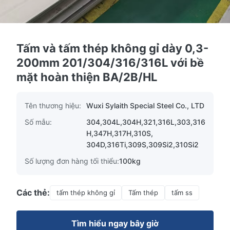
Tấm và tấm thép không gỉ dày 0,3-
200mm 201/304/316/316L với bề
mặt hoàn thiện BA/2B/HL
Tên thương hiệu:
Wuxi Sylaith Special Steel Co., LTD
Số mẫu:
304,304L,304H,321,316L,303,316
H,347H,317H,310S,
304D,316Ti,309S,309Si2,310Si2
Số lượng đơn hàng tối thiểu:
100kg
Các thẻ:
tấm thép không gỉ
Tấm thép
tấm ss
Tìm hiểu ngay bây giờ