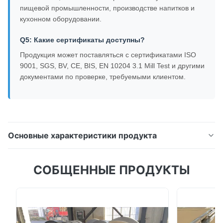
пищевой промышленности, производстве напитков и
кухонном оборудовании.
Q5: Какие сертификаты доступны?
Продукция может поставляться с сертификатами ISO
9001, SGS, BV, CE, BIS, EN 10204 3.1 Mill Test и другими
документами по проверке, требуемыми клиентом.
Основные характеристики продукта
0.3-200мм 201/304/316/316L Нержавеющая
СОБЩЕННЫЕ ПРОДУКТЫ
стальная плита и листОбзор продукцииНаши
высококачественные нержавеющая сталь
пластины и листы изготавливаются в
соответствии с ASTM, AISI, JIS, DIN, GB, и EN
стандартов, предлагая отличную коррозионную