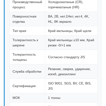
Производственный
Холоднокатаные (CR),
процесс
горячекатаные (HR)
Поверхностная
BA, 2B, нет.1Нет, нет.4, 4K,
отделка
HL, 8K зеркало
Тип края
Край мельницы, Край щели
Толерантность к
Край мельницы ±10 мм, Край
ширине
резки -0/+1 мм
Толерантность
Согласно стандарту JIS
толщины
Резание, сварка, ударение,
Служба обработки
изгиб, декоиллинг
ISO 9001, SGS, BV, CE, BIS,
Сертификация
JIS
МОК
1 тонны