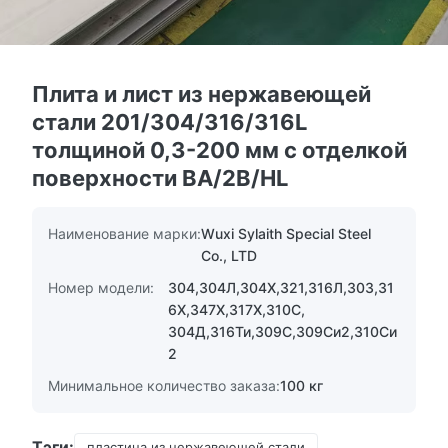
Плита и лист из нержавеющей
стали 201/304/316/316L
толщиной 0,3-200 мм с отделкой
поверхности BA/2B/HL
Наименование марки:
Wuxi Sylaith Special Steel
Co., LTD
Номер модели:
304,304Л,304Х,321,316Л,303,31
6Х,347Х,317Х,310С,
304Д,316Ти,309С,309Си2,310Си
2
Минимальное количество заказа:
100 кг
Тэги:
пластина из нержавеющей стали