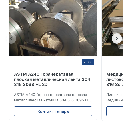
стойкость, прочность, долговечность,и
эстетический вид.Эти ...
VIDEO
ASTM A240 Горячекатаная
Медицинс
плоская металлическая лента 304
листовой 
316 309S HL 2D
316 Ss Ц
ASTM A240 Горяче прокатаная плоская
Лист из не
металлическая катушка 304 316 309S HL
медицински
2D Горяче-холодно прокатаная катушка
Цена на ли
из нержавеющей стали 304 316 309S 310
Обзор прод
Контакт теперь
310S 316L 321 ASTM A240 Спецификации
холоднока
продукции Наименование продукта
стали 304 
Котушка / полоска из нержавеющей
Нержавеющ