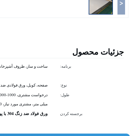
<
جزئیات محصول
برنامه:
ساخت و ساز، ظروف آشپزخانه
نوع:
صفحه، کویل، ورق فولادی ضد 
طول:
میلی متر، مشتری مورد نیاز، 2438/3000/6000
ورق فولاد ضد زنگ 304 با پوشش BA
برجسته کردن