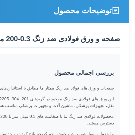
توضیحات محصول
صفحه و ورق فولادی ضد زنگ 0.3-200 میلی متر 201/304/316/316L
بررسی اجمالی محصول
صفحات و ورق های فولاد ضد زنگ ممتاز ما مطابق با استانداردهای ASTM، AISI، JIS، DIN، GB، و EN تولید می شوند که مقاومت در برابر خوردگی، استحکام، دوام و ظاهر زیبایی را ارائه می دهند
نقل، تجهیزات پزشکی، ماشین آلات و تجهیزات پزشکی مناسب هست
دسترس هستند.
ما خدمات سفارشی برش، جوش، خم کردن، پانچ کردن، و جداسازی ر