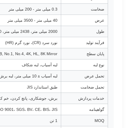
ضخامت
0.3 میلی متر - 200 میلی متر
عرض
40 میلی متر - 3500 میلی متر
طول
2000 میلی متر، 2438 میلی متر، 3000 میلی متر، 5800 میلی متر، 6000 میلی متر، 12000 میلی متر، یا سفارشی
فرآیند تولید
نورد سرد (CR)، نورد گرم (HR)
پایان سطح
B, No.1, No.4, 4K, HL, 8K Mirror
نوع لبه
لبه آسیاب، لبه شکاف
تحمل عرض
لبه آسیاب ± 10 میلی متر، لبه برش -0/+1 میلی متر
تحمل ضخامت
طبق استاندارد JIS
خدمات پردازش
برش، جوشکاری، پانچ کردن، خم ک
گواهینامه
SO 9001، SGS، BV، CE، BIS، JIS
MOQ
1 تن