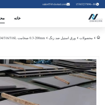
sales05@slssteel.com
86--15365237896
خانه
محص
محصولات
ورق استیل ضد زنگ
0.3-200mm ضخامت 201/304/316/316L صفحه و ورق فولاد ضد زنگ با BA / 2B / HL سطح پایان