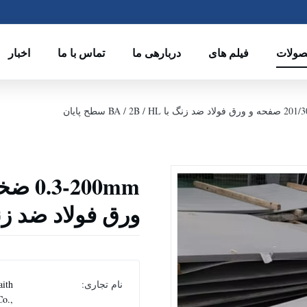
ولات
فیلم های
دربارهی ما
تماس با ما
اخبار
ورق فولاد ضد زنگ با BA / 2B / HL
نام تجاری:
aith
Co.,