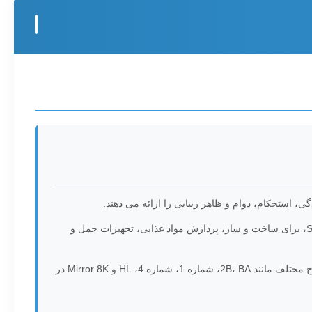
این ورق های فولادی ضد زنگ موجود در گریدهای 201، 304، 304L، 316، 316L، 321، 310S، 430، 904L، Duplex 2205، و Super Duplex 2507، برای ساخت و ساز، پردازش مواد غذایی، تجهیزات حمل و
محصولات فولادی ضد زنگ ما با ضخامت های 0.3 میلی متر تا 200 میلی متر و عرض تا 3500 میلی متر، در شرایط نورد سرد و نورد گرم با سطوح مختلف مانند 2B، BA، شماره 1، شماره 4، HL و Mirror 8K در