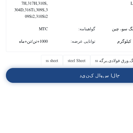
7H,317H,310S,
304D,316Ti,309S,3
09Si2,310Si2
نگ سو، چین
گواهینامه:
MTC
م
توانایی عرضه:
1000+تن/تن+ماه
ورق فولادی,برگه ss
steel Sheet
ss sheet
ح
ا
ل
ا
س
و
ا
ل
ک
ن
ي
د