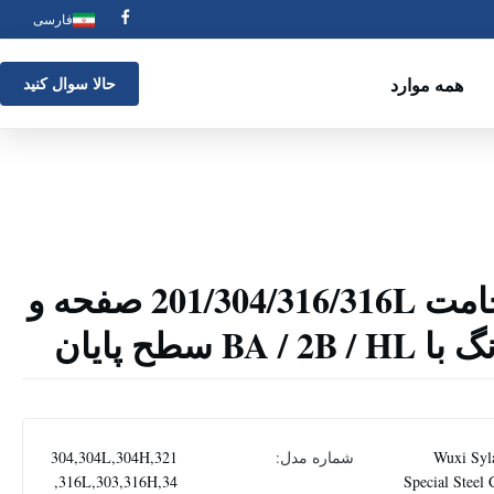
فارسی
همه موارد
حالا سوال کنيد
0.3-200mm ضخامت 201/304/316/316L صفحه و
 سطح پایان
Wuxi Syl
شماره مدل:
304,304L,304H,321
,316L,303,316H,34
Special Steel 