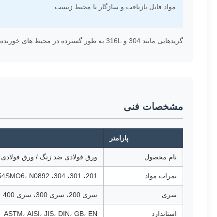
مواد قابل بازیافت و سازگار با محیط زیست
گریدهایی مانند 304 و 316L به طور گسترده در محیط های خورنده و بهداشتی استفاده می شوند، در حالی که گریدهای Duplex و Super Duplex استحکام و مقاومت در برابر کلرید را افزایش می دهند.
مشخصات فنی
پارامتر
نام محصول
ورق فولادی ضد زنگ / ورق فولادی
نمرات مواد
201، 301، 304، 304L، 316، 316L، 317L، 321، 347H، 309S، 310S، 430، 904L، S32205، 2507، 254SMO6، N0892
سری
سری 200، سری 300، سری 400
استاندارد
ASTM، AISI، JIS، DIN، GB، EN