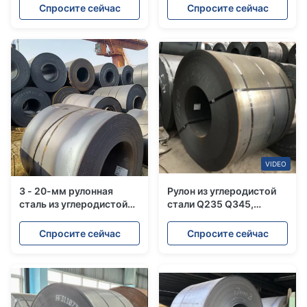
низкоуглеродистая
Спросите сейчас
Спросите сейчас
мягкая сталь 20 калибр
VIDEO
3 - 20-мм рулонная
Рулон из углеродистой
сталь из углеродистой
стали Q235 Q345,
стали, горячекатаная,
горячекатаный,
ширина 700 - 2300 мм
оцинкованный, для
Спросите сейчас
Спросите сейчас
теплообменников