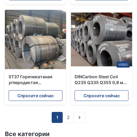
VIDEO
ST37 Горячекатаная
DINCarbon Steel Coil
углеродистая
Q235 Q335 Q355 0,8 мм
легированная рулонная
горяче погруженный для
сталь 1250 мм JIS G3103
декорации зданий
Спросите сейчас
Спросите сейчас
Cr рулонный листовой
прокат
1
2
Все категории