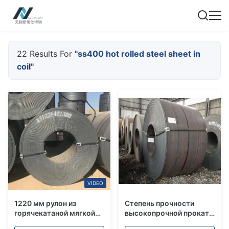
22 Results For
"ss400 hot rolled steel sheet in
coil"
VIDEO
1220 мм рулон из
Степень прочности
горячекатаной мягкой
высокопрочной проката
стали SAE1010
А570 Gr. D 3,2 мм