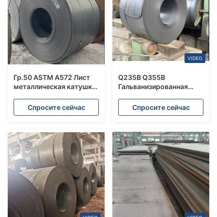
VIDEO
Гр.50 ASTM A572 Лист
Q235B Q355B
металлическая катушка
Гальванизированная
холодно проката для
стальная катушка Hrc
строительства
горячекатаная SS400
Спросите сейчас
Спросите сейчас
S235JR S355JR Для
строительства