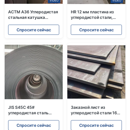
VIDEO
VIDEO
АСТМ A36 Углеродистая
HR 12 мм пластина из
стальная катушка
углеродистой стали,
горячекатаная 1000 мм
металлическая пластина
SS400 A283 Мегкая
ASTM Q235 с горячим
Спросите сейчас
Спросите сейчас
сталь
прокатами
JIS S45C 45#
Заказной лист из
углеродистая сталь
углеродистой стали 16
рулон горячекатаный
калибра с цинковым
индивидуальный размер
покрытием Q195
Спросите сейчас
Спросите сейчас
Ms железный рулон