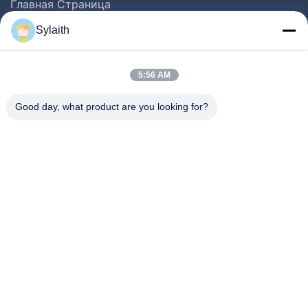
Главная Страница
Продукция
Sylaith
Ролики
О Компании
5:56 AM
Наша Фабрика
Good day, what product are you looking for?
Контроль Качества
Контактные Данные
Новости
Все Случаи
Следуйте За Нами.