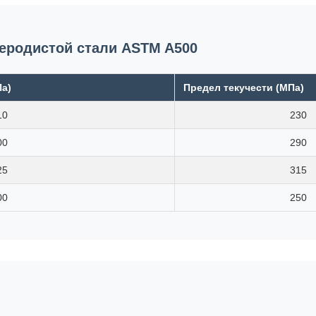
леродистой стали ASTM A500
Па)
Предел текучести (МПа)
10
230
00
290
25
315
00
250