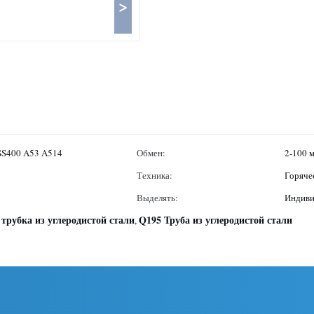
>
SS400 A53 A514
Обмен:
2-100 
Техника:
Горяче
Выделять:
Индиви
 трубка из углеродистой стали
Q195 Труба из углеродистой стали
,