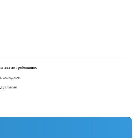
мм или по требованию
е, холодное.
дуальные