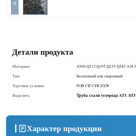
<
Детали продукта
Материал:
A500 Q215 Q195 Q235 Q345 A36 
Тип:
Бесшовный или сваренный
Торговые условия:
FOB CIF CFR EXW
Труба стали углерода A53
А53
Выделить
,
Характер продукции