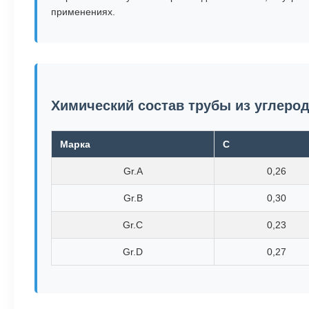
применениях.
Химический состав трубы из углерод
Марка
C
Gr.A
0,26
Gr.B
0,30
Gr.C
0,23
Gr.D
0,27