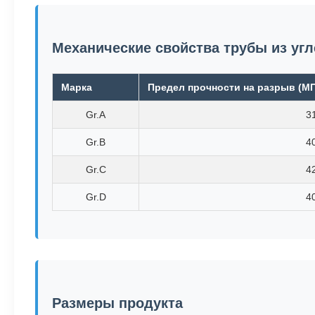
Механические свойства трубы из уг
Марка
Предел прочности на разрыв (М
Gr.A
3
Gr.B
4
Gr.C
4
Gr.D
4
Размеры продукта