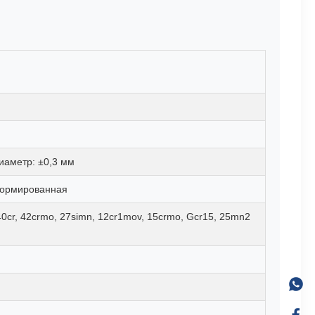
иаметр: ±0,3 мм
еформированная
0cr, 42crmo, 27simn, 12cr1mov, 15crmo, Gcr15, 25mn2