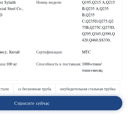
i Sylaith
Номер модели:
Q195,Q215 A,Q215
cial Steel Co.,
B,Q235 A,Q235
D
B,Q235
C,Q235D,Q275,Q2
75B,Q275C,Q275D,
Q295,Q345,Q390,Q
420,Q460,SS330,
янсу, Китай
Сертификация:
MTC
аза:
100 кг
Способность к поставкам:
1000+тонн/
тонн+месяц
стали
cs бесшовная труба
неубедительная стальная трубка
С
п
р
о
с
и
т
е
с
е
й
ч
а
с