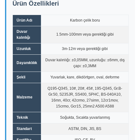
Ürün Özellikleri
Ürün Adı
Karbon çelik boru
Duvar
1.5mm-100mm veya gerektiği gibi
kalınlığı
Uzunluk
3m-12m veya gerektiği gibi
Duvar kalınlığı: ±0,05MM, uzunluğu: ±6mm, dış
Dayanıklılık
çapı: ±0,3MM
Şekli
Yuvarlak, kare, dikdörtgen, oval, deforme
Q195-Q345, 10#, 20#, 45#, 195-Q345, Gr.B-
Gr.50, S235JR, SS400, SPHC, BS-040A10,
Malzeme
16mn, 40cr, 42crmo, 27simn, 12cr1mov,
15crmo, Gcr15, 25mn2 A500 A588
Teknik
Soğukta, Sıcakta yuvarlanmış
Standart
ASTM, DIN, JIS, BS