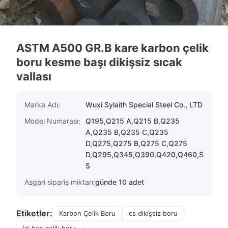
ASTM A500 GR.B kare karbon çelik
boru kesme başı dikişsiz sıcak
vallası
Marka Adı:
Wuxi Sylaith Special Steel Co., LTD
Model Numarası:
Q195,Q215 A,Q215 B,Q235
A,Q235 B,Q235 C,Q235
D,Q275,Q275 B,Q275 C,Q275
D,Q295,Q345,Q390,Q420,Q460,S
S
Asgari sipariş miktarı:
günde 10 adet
Etiketler:
Karbon Çelik Boru
cs dikişsiz boru