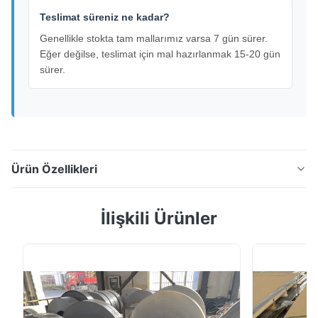
Teslimat süreniz ne kadar?
Genellikle stokta tam mallarımız varsa 7 gün sürer.
Eğer değilse, teslimat için mal hazırlanmak 15-20 gün
sürer.
Ürün Özellikleri
ASTM A500 GR.B kare karbon çelik boru kesme başı
İlişkili Ürünler
dikişsiz sıcak vallası Ürün Genel Görünümü A500 sınıfı
B çelik borusu, öncelikle sütunlar, kirişler ve diğer yük
taşıyan uygulamalar gibi genel yapısal amaçlar için
kullanılır.000 psi (veya 315 MPa) ve en az 58'lik bir
germe dayanıklılığıB sınıfı ...