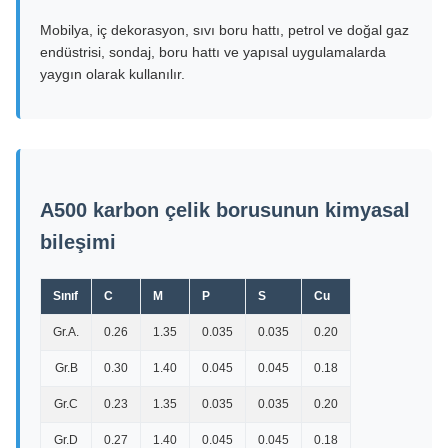
Mobilya, iç dekorasyon, sıvı boru hattı, petrol ve doğal gaz
endüstrisi, sondaj, boru hattı ve yapısal uygulamalarda
yaygın olarak kullanılır.
A500 karbon çelik borusunun kimyasal
bileşimi
Sınıf
C
M
P
S
Cu
Gr.A.
0.26
1.35
0.035
0.035
0.20
Gr.B
0.30
1.40
0.045
0.045
0.18
Gr.C
0.23
1.35
0.035
0.035
0.20
Gr.D
0.27
1.40
0.045
0.045
0.18