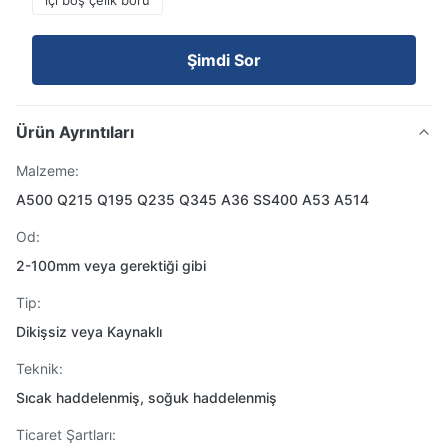
içi boş çelik boru
Şimdi Sor
Ürün Ayrıntıları
Malzeme:
A500 Q215 Q195 Q235 Q345 A36 SS400 A53 A514
Od:
2-100mm veya gerektiği gibi
Tip:
Dikişsiz veya Kaynaklı
Teknik:
Sıcak haddelenmiş, soğuk haddelenmiş
Ticaret Şartları: