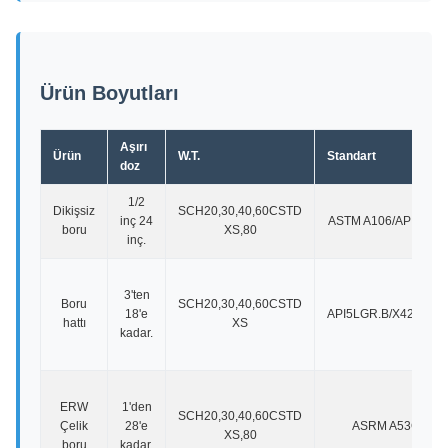
Ürün Boyutları
Aşırı
Ürün
W.T.
Standart
doz
1/2
Dikişsiz
SCH20,30,40,60CSTD
inç 24
ASTM A106/API 5L G
boru
XS,80
inç.
3'ten
Boru
SCH20,30,40,60CSTD
18'e
API5LGR.B/X42,X52,
hattı
XS
kadar.
ERW
1'den
SCH20,30,40,60CSTD
Çelik
28'e
ASRM A53GR.B
XS,80
boru
kadar.