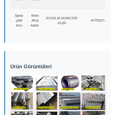
Spiral
8'den
SCH20,30,40,60CSTD
çelik
36'ya
AY/T5037-2001
XS,80
boru
kadar.
Ürün Görüntüleri