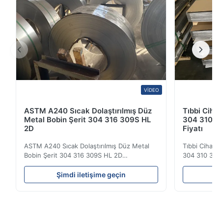
VIDEO
ASTM A240 Sıcak Dolaştırılmış Düz
Tıbbi Ciha
Metal Bobin Şerit 304 316 309S HL
304 310 3
2D
Fiyatı
ASTM A240 Sıcak Dolaştırılmış Düz Metal
Tıbbi Cihazl
Bobin Şerit 304 316 309S HL 2D
304 310 316
Sıcak/soğuk olarak yuvarlanmış paslanmaz
Görünümü Sı
çelik bobin şeridi 304 316 309S 310 310S
soğuktan yu
Şimdi iletişime geçin
Ş
316L 321 ASTM A240 Ürün Özellikleri Ürün
plaka 304 3
Adı Paslanmaz çelik bobin / şerit
paslanmaz çel
Spesifikasyon Kalınlığı: Sıcak Dolaşımlı (3.0-
alaşım elema
300mm), Soğuk Dolaşımlı (0...
paslanmaz ..