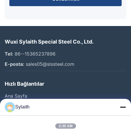
Wuxi Sylaith Special Steel Co., Ltd.
Tel:
86--15365237896
E-posta:
sales05@slssteel.com
Hızlı Bağlantılar
Ana Sayfa
Ürünler
Sylaith
VİDEOLAR
Hakkımızda
2:30 AM