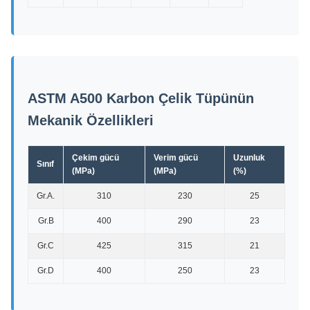
ASTM A500 Karbon Çelik Tüpünün
Mekanik Özellikleri
Çekim gücü
Verim gücü
Uzunluk
Sınıf
(MPa)
(MPa)
(%)
Gr.A.
310
230
25
Gr.B
400
290
23
Gr.C
425
315
21
Gr.D
400
250
23