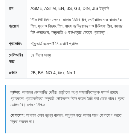
মান
ASME, ASTM, EN, BS, GB, DIN, JIS ইত্যাদি
স্টিল শিট নির্মাণ ক্ষেত্র, জাহাজ নির্মাণ শিল্প, পেট্রোলিয়াম ও রাসায়নিক
প্রয়োগ
শিল্প, যুদ্ধ ও বিদ্যুৎ শিল্প, খাদ্য প্রক্রিয়াকরণ ও চিকিৎসা শিল্প, বয়লার
হিট এক্সচেঞ্জার, যন্ত্রপাতি ও হার্ডওয়্যার ক্ষেত্রে প্রযোজ্য।
প্যাকেজিং
স্ট্যান্ডার্ড এক্সপোর্ট সি-ওয়ার্থি প্যাকিং
ডেলিভারির
১৪ দিনের মধ্যে
সময়
গুণমান
2B, BA, NO.4, মিরর, No.1
দ্রষ্টব্য:
আমাদের কোম্পানির দেশীয় এজেন্টদের মধ্যে সহযোগিতামূলক সম্পর্ক রয়েছে।
গ্রাহকদের প্রয়োজনীয়তা অনুযায়ী স্টেইনলেস স্টিল কয়েল তৈরি করা যেতে পারে। দ্রুত
ডেলিভারি। গুণমান নিশ্চিত।
যোগাযোগ:
আপনার কোন প্রশ্ন থাকলে, অনুগ্রহ করে আমার সাথে যোগাযোগ করতে
দ্বিধা করবেন না।