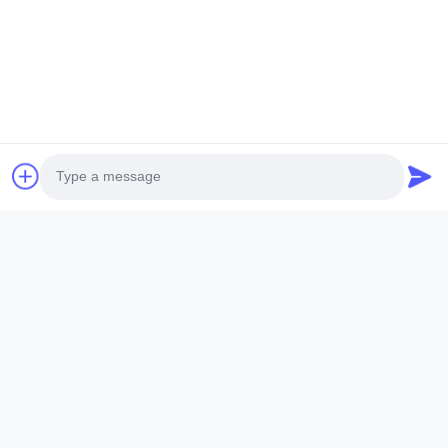
জমা দিন
Wuxi Sylaith Special Steel Co., Ltd.
টেলিফোন:
86--15365237896
ইমেইল:
sales05@slssteel.com
Photo
Video Call
দ্রুত লিঙ্ক
Audio Call
বাড়ি
পণ্য