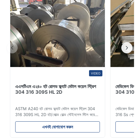
VIDEO
এএসটিএম এ২৪০ হট রোলড ফ্ল্যাট মেটাল কয়েল স্ট্রিপ
মেডিকেল ডিভা
304 316 309S HL 2D
304 310 316
ASTM A240 হট রোলড ফ্ল্যাট মেটাল কয়েল স্ট্রিপ 304
মেডিকেল ডিভাইস
316 309S HL 2D হট/কোল্ড রোল্ড স্টেইনলেস স্টিল কয়েল
316 Ss প্লেট মূল্
স্ট্রিপ 304 316 309S 310 310S 316L 321 ASTM
স্টেইনলেস স্টিল
A240 পণ্যের স্পেসিফিকেশন পণ্যের নাম স্টেইনলেস স্টিল
300 সিরিজের স্ট
এখনই যোগাযোগ করুন
কয়েল / স্ট্রিপ স্পেসিফিকেশন বেধ: হট রোল্ড (3.0-300মিমি),
স্টিলের একটি পরি
কোল্ড রোল্ড (0.3-16মিমি)। কাস্টমাইজড আকার গ্...
অ্যালয়িং উপাদান