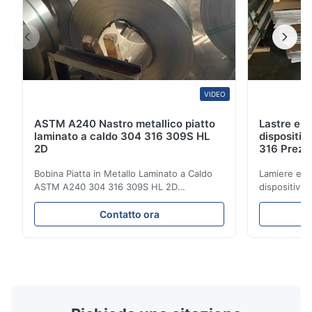
VIDEO
ASTM A240 Nastro metallico piatto
Lastre e l
laminato a caldo 304 316 309S HL
dispositiv
2D
316 Prezzo
Bobina Piatta in Metallo Laminato a Caldo
Lamiere e la
ASTM A240 304 316 309S HL 2D
dispositivi 
Bobina/Nastro in Acciaio Inossidabile
Prezzo last
Laminato a Caldo/Freddo 304 316 309S 310
Prodotti all'
Contatto ora
310S 316L 321 ASTM A240 Specifiche del
acciaio inos
Prodotto Nome del Prodotto Bobina /
freddo 304 3
Nastro in Acciaio Inossidabile Specifiche
serie 300 si 
Spessore: Laminato a Caldo (3.0...