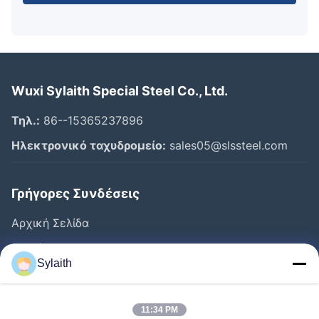
Wuxi Sylaith Special Steel Co., Ltd.
Τηλ.:
86--15365237896
Ηλεκτρονικό ταχυδρομείο:
sales05@slssteel.com
Γρήγορες Συνδέσεις
Αρχική Σελίδα
Προϊόντα
Sylaith
Βίντεο
Σχετικά Με Εμάς
11:34 PM