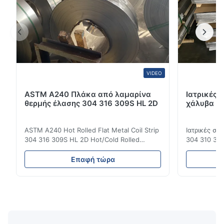
VIDEO
ASTM A240 Πλάκα από λαμαρίνα
Ιατρικές 
θερμής έλασης 304 316 309S HL 2D
χάλυβα DI
ASTM A240 Hot Rolled Flat Metal Coil Strip
Ιατρικές σ
304 316 309S HL 2D Hot/Cold Rolled
304 310 316
Stainless Steel Coil Strip 304 316 309S 310
Επεξεργασί
310S 316L 321 ASTM A240 Προδιαγραφές
σιδηρουργι
Επαφή τώρα
προϊόντος Όνομα προϊόντος Πηνίο /
χάλυβας σει
Λωρίδα από ανοξείδωτο χάλυβα
οικογένεια
Προδιαγραφή Πάχος: Θερμής έλασης (3.0-
χάλυβων πο
300mm), Ψυχρής έλασης (0.3-16mm).
νικέλιο ως 
Προσαρ...
κοινά ...