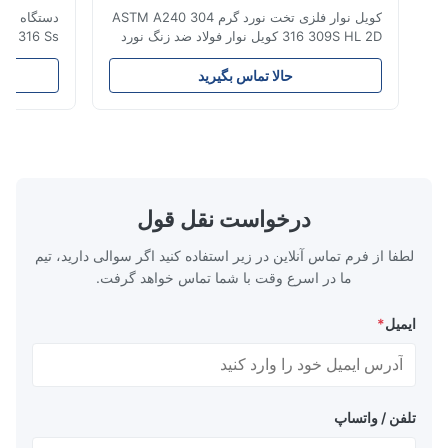
کویل نوار فلزی تخت نورد گرم ASTM A240 304
316 309S HL 2D کویل نوار فولاد ضد زنگ نورد
گرم/سرد 304 316 309S 310 310S 316L 321
ASTM A240 مشخصات محصول نام محصول
300 به خانواد
حالا تماس بگیرید
ح
کویل / نوار فولاد ضد زنگ مشخصات ضخامت:
دارد که حاوی کرو
نورد گرم (3.0-300 میلی متر)، نورد سرد (0.3-16
میلی متر). اندازه های سفارشی پذیرفته می شوند
و نوع 316 هستند.این فولاد ها غیر مغناطیس...
عرض 500-2000 ...
درخواست نقل قول
لطفا از فرم تماس آنلاین در زیر استفاده کنید اگر سوالی دارید، تیم
ما در اسرع وقت با شما تماس خواهد گرفت.
ایمیل
*
تلفن / واتساپ