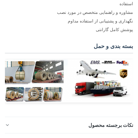
فاده
وره و راهنمایی متخصص در مورد نصب
داری و پشتیبانی از استفاده مداوم
ش کامل گارانتی
ته بندی و حمل
ات برجسته محصول
آینه رفیع کویل ورق فولاد AISI 430 سرد گرم رول 8K خلاصه