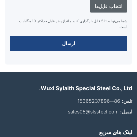
انتخاب فایل‌ها
شما می‌توانید تا 5 فایل بارگذاری کنید و اندازه هر فایل حداکثر 10 مگابایت
است.
ارسال
Wuxi Sylaith Special Steel Co., Lt
ن:
86--15365237896
یل:
sales05@slssteel.com
نک های سریع