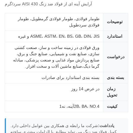
آرایش آینه ای از فولاد ضد زنگ AISI 430 سرد/گرم
طومار فولادی، طومار فولادی گرمطویل، طومار
توضیحات
فولادی سردطویل
استاندارد
ASME، ASTM، EN، BS، GB، DIN، JIS و غیره
ورق فولادی در زمینه ساخت و ساز، صنعت کشتی
سازی، صنایع نفت و شیمیایی، صنایع جنگ و برق،
رخواست
صنایع پردازش مواد غذایی و صنعت پزشکی، مبادله
گرما دیگ،صنایع ماشین آلات و سخت افزار.
سته بندی
بسته بندی استاندارد برای صادرات
زمان
در عرض 14 روز
تحویل
کیفیت
2B، BA، NO.4آینه، نه1
يادداشت:
شرکت ما رابطه ی همکاری بین عوامل داخلی دارد.
کویل فولاد ضد زنگ می تواند مطابق با الزامات مشتری ساخته