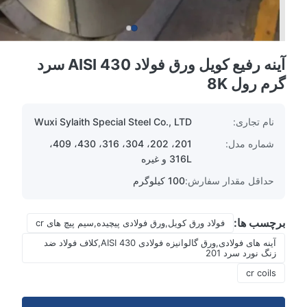
آینه رفیع کویل ورق فولاد AISI 430 سرد
گرم رول 8K
نام تجاری:
Wuxi Sylaith Special Steel Co., LTD
شماره مدل:
201، 202، 304، 316، 430، 409،
316L و غیره
حداقل مقدار سفارش:
100 کیلوگرم
برچسب ها:
فولاد ورق کویل,ورق فولادی پیچیده,سیم پیچ های cr
آینه های فولادی,ورق گالوانیزه فولادی AISI 430,کلاف فولاد ضد
زنگ نورد سرد 201
cr coils