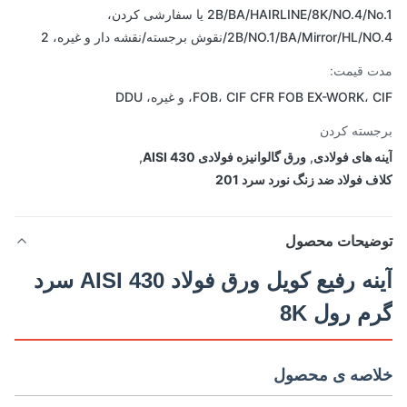
2B/BA/HAIRLINE/8K/NO.4/No.1 یا سفارشی کردن،
2B/NO.1/BA/Mirror/HL/نقوش برجسته/نقشه دار و غیره، 2
 قیمت:
FOB، CIF CFR FOB EX-WORK،، و غیره، DDU
سته کردن
ه های فولادی
,
ورق گالوانیزه فولادی AISI 430
,
ف فولاد ضد زنگ نورد سرد 201
ضیحات محصول
آینه رفیع کویل ورق فولاد AISI 430 سرد
م رول 8K
اصه ی محصول