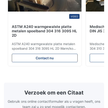
VIDEO
ASTM A240 warmgewalste platte
Medische 
metalen spoelband 304 316 309S HL
DIN JIS 30
2D
ASTM A240 warmgewalste platte metalen
Medische Ap
spoelband 304 316 309S HL 2D Warm/koud
304 310 316 
gewalste roestvrijstalen spoelband 304 316
Warmgewals
309S 310 310S 316L 321 ASTM A240
Roestvrijsta
Contact nu
Productspecificaties Productnaam Rustvrij
Groothandel
staal spoel / strip Specificatie Dikte:
staal verwij
warmgewalst (3,0-300 mm), koudgewalst
austenitisch
(0,3-16 mm). Breedte 500...
chroom en ni
Verzoek om een Citaat
Gebruik ons online contactformulier als u vragen heeft, ons
team zal u zo snel mogelijk contacteren.