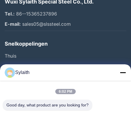
Wuxi Sylaith Special Steel Co., Ltd.
Tel.:
86--15365237896
E-mail:
sales05@slssteel.com
Snelkoppelingen
Thuis
Producten
Sylaith
Videos
Over Ons
6:02 PM
Fabrieksreis
Good day, what product are you looking for?
Kwaliteitscontrole
Contacteer Ons
Nieuws