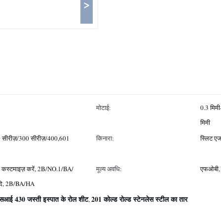
>
मोटाई:
0.3 मिमी
मिमी
0 सीरीज़/300 सीरीज़/400,601
किनारा:
स्लिट एज
स्टमाइज़ करें, 2B/NO.1/BA/
मूल्य अवधि:
एफओबी, 
दि, 2B/BA/HA
आई 430 जस्ती इस्पात के रोल शीट
201 कोल्ड रोल्ड स्टेनलेस स्टील का तार
,