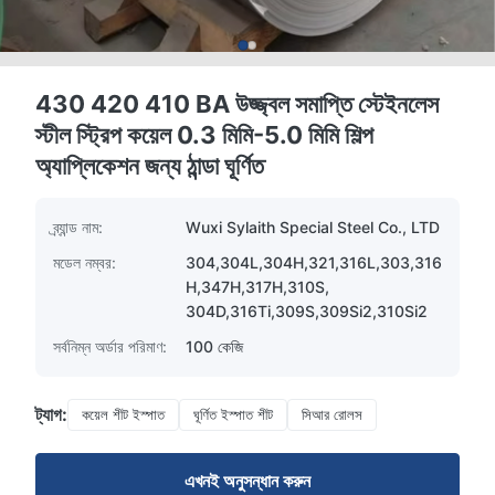
430 420 410 BA উজ্জ্বল সমাপ্তি স্টেইনলেস
স্টীল স্ট্রিপ কয়েল 0.3 মিমি-5.0 মিমি শিল্প
অ্যাপ্লিকেশন জন্য ঠান্ডা ঘূর্ণিত
ব্র্যান্ড নাম:
Wuxi Sylaith Special Steel Co., LTD
মডেল নম্বর:
304,304L,304H,321,316L,303,316
H,347H,317H,310S,
304D,316Ti,309S,309Si2,310Si2
সর্বনিম্ন অর্ডার পরিমাণ:
100 কেজি
ট্যাগ:
কয়েল শীট ইস্পাত
ঘূর্ণিত ইস্পাত শীট
সিআর রোলস
এখনই অনুসন্ধান করুন