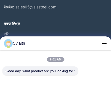
ইমেইল:
sales05@slssteel.com
দ্রুত লিঙ্ক
বাড়ি
পণ্য
Sylaith
ভিডিও
আমাদের সম্পর্কে
9:01 AM
কারখানা ভ্রমণ
Good day, what product are you looking for?
মান নিয়ন্ত্রণ
আমাদের সাথে যোগাযোগ করুন
খবর
সব ক্ষেত্রেই