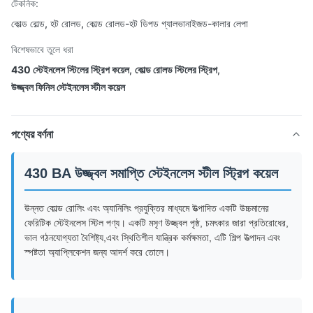
টেকনিক:
কোল্ড রোল্ড, হট রোলড, কোল্ড রোলড-হট ডিপড গ্যালভানাইজড-কালার লেপা
বিশেষভাবে তুলে ধরা
430 স্টেইনলেস স্টিলের স্ট্রিপ কয়েল
,
কোল্ড রোলড স্টিলের স্ট্রিপ
,
উজ্জ্বল ফিনিস স্টেইনলেস স্টীল কয়েল
পণ্যের বর্ণনা
430 BA উজ্জ্বল সমাপ্তি স্টেইনলেস স্টীল স্ট্রিপ কয়েল
উন্নত কোল্ড রোলিং এবং অ্যানিলিং প্রযুক্তির মাধ্যমে উত্পাদিত একটি উচ্চমানের
ফেরিটিক স্টেইনলেস স্টিল পণ্য। একটি মসৃণ উজ্জ্বল পৃষ্ঠ, চমৎকার জারা প্রতিরোধের,
ভাল গঠনযোগ্যতা বৈশিষ্ট্য,এবং স্থিতিশীল যান্ত্রিক কর্মক্ষমতা, এটি শিল্প উত্পাদন এবং
স্পষ্টতা অ্যাপ্লিকেশন জন্য আদর্শ করে তোলে।