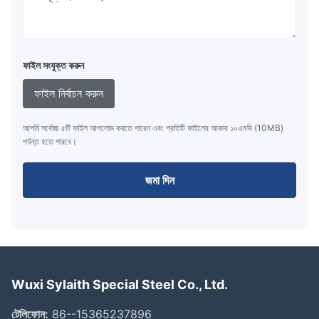
ফাইল সংযুক্ত করুন
ফাইল নির্বাচন করুন
আপনি সর্বোচ্চ ৫টি ফাইল আপলোড করতে পারেন এবং প্রতিটি ফাইলের আকার ১০এমবি (10MB)
পর্যন্ত হতে পারবে।
জমা দিন
Wuxi Sylaith Special Steel Co., Ltd.
টেলিফোন:
86--15365237896