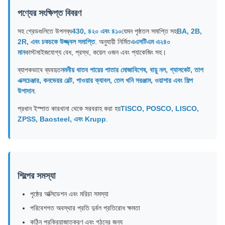
পণ্যের সংক্ষিপ্ত বিবরণ
সহ গ্রেডগুলিতে উপলব্ধ
430, ৪২০ এবং ৪১০
যেমন পৃষ্ঠতল সমাপ্তি সহ
BA, 2B,
2R, এবং চকচকে উজ্জ্বল সমাপ্তি
. অনুযায়ী নির্মিত
এএসটিএম এ২৪০
মান
কাস্টমাইজযোগ্য বেধ, প্রস্থ, কয়েল ওজন এবং প্যাকেজিং সহ।
ব্যাপকভাবে ব্যবহৃত
নমনীয় ধাতব পায়ের পাতার মোজাবিশেষ, বায়ু নল, গ্যাসকেট, তাপ
এক্সচেঞ্জার, কনভেয়র বেল্ট, পাওয়ার ক্যাবল, তেল খনি সরঞ্জাম, ওয়াশার এবং শিল্প
উপাদান
.
প্রধান ইস্পাত কারখানা থেকে সরবরাহ করা হয়
TISCO, POSCO, LISCO,
ZPSS, Baosteel, এবং Krupp
.
শিল্পের সমস্যা
পৃষ্ঠের অক্সিডেশন এবং মরিচা সমস্যা
পরিবেশগত অবস্থার প্রতি দুর্বল প্রতিরোধ ক্ষমতা
কঠিন প্রক্রিয়াজাতকরণ এবং গঠনের জন্য