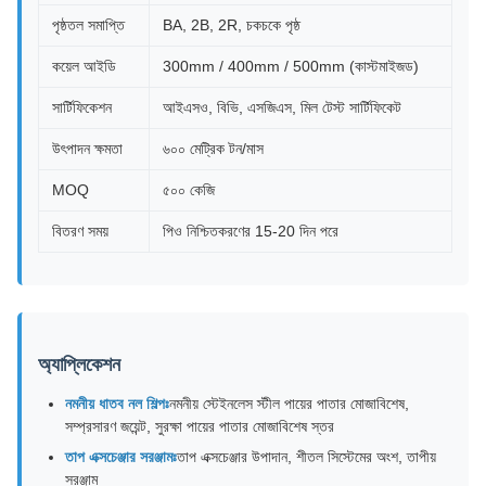
পৃষ্ঠতল সমাপ্তি
BA, 2B, 2R, চকচকে পৃষ্ঠ
কয়েল আইডি
300mm / 400mm / 500mm (কাস্টমাইজড)
সার্টিফিকেশন
আইএসও, বিভি, এসজিএস, মিল টেস্ট সার্টিফিকেট
উৎপাদন ক্ষমতা
৬০০ মেট্রিক টন/মাস
MOQ
৫০০ কেজি
বিতরণ সময়
পিও নিশ্চিতকরণের 15-20 দিন পরে
অ্যাপ্লিকেশন
নমনীয় ধাতব নল শিল্পঃ
নমনীয় স্টেইনলেস স্টীল পায়ের পাতার মোজাবিশেষ,
সম্প্রসারণ জয়েন্ট, সুরক্ষা পায়ের পাতার মোজাবিশেষ স্তর
তাপ এক্সচেঞ্জার সরঞ্জামঃ
তাপ এক্সচেঞ্জার উপাদান, শীতল সিস্টেমের অংশ, তাপীয়
সরঞ্জাম