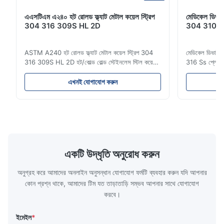
professional service, accurate documents, and smooth
delivery. Highly recommended for construction and medical
এএসটিএম এ২৪০ হট রোলড ফ্ল্যাট মেটাল কয়েল স্ট্রিপ
মেডিকেল ডিভা
applications.
304 316 309S HL 2D
304 310 316
Michael
ASTM A240 হট রোলড ফ্ল্যাট মেটাল কয়েল স্ট্রিপ 304
মেডিকেল ডিভাইস
M
316 309S HL 2D হট/কোল্ড রোল্ড স্টেইনলেস স্টিল কয়েল
316 Ss প্লেট মূল্
Oct 29.2025
স্ট্রিপ 304 316 309S 310 310S 316L 321 ASTM
স্টেইনলেস স্টিল
A240 পণ্যের স্পেসিফিকেশন পণ্যের নাম স্টেইনলেস স্টিল
300 সিরিজের স্ট
এখনই যোগাযোগ করুন
Good quality stainless steel coil. The delivery was on time and
কয়েল / স্ট্রিপ স্পেসিফিকেশন বেধ: হট রোল্ড (3.0-300মিমি),
স্টিলের একটি পরি
the communication with the supplier was very easy. We are
কোল্ড রোল্ড (0.3-16মিমি)। কাস্টমাইজড আকার গ্...
অ্যালয়িং উপাদান
satisfied with this purchase and will consider more cooperation
in the future.
একটি উদ্ধৃতি অনুরোধ করুন
অনুগ্রহ করে আমাদের অনলাইন অনুসন্ধান যোগাযোগ ফর্মটি ব্যবহার করুন যদি আপনার
কোন প্রশ্ন থাকে, আমাদের টিম যত তাড়াতাড়ি সম্ভব আপনার সাথে যোগাযোগ
করবে।
ইমেইল
*