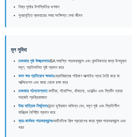
নিম্ন পৃষ্ঠের উপস্থিতির গুণমান
পুনরাবৃত্তি ব্যবহারের সময় সংক্ষিপ্ত সেবা জীবন
মূল সুবিধা
চমৎকার পৃষ্ঠ উজ্জ্বলতাঃ
BA সমাপ্তি পারফরম্যান্স এবং নান্দনিকতার জন্য উপযুক্ত
মসৃণ, প্রতিফলিত পৃষ্ঠ প্রদান করে
ভাল ক্ষয় প্রতিরোধ ক্ষমতাঃ
ক্রোমিয়ামের পরিমাণ অক্সাইড স্তর তৈরি করে যা
অক্সিডেশন এবং জারা থেকে রক্ষা করে
চমৎকার গঠনযোগ্যতা:
কাটিয়া, স্ট্যাম্পিং, বাঁকানো, ওয়েল্ডিং এবং স্লিটিং দ্বারা
সহজেই প্রক্রিয়াজাত
উচ্চ মাত্রিক নির্ভুলতাঃ
ঠান্ডা ঘূর্ণায়মান অভিন্ন বেধ, মসৃণ পৃষ্ঠ এবং স্থিতিশীল
যান্ত্রিক বৈশিষ্ট্য প্রদান করে
ব্যয়-কার্যকর পারফরম্যান্সঃ
অর্থনৈতিক শিল্প প্রয়োগের জন্য সুষম পারফরম্যান্স এবং
খরচ