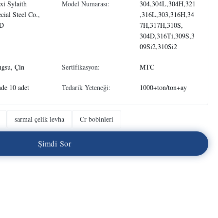
i Sylaith
Model Numarası:
304,304L,304H,321
cial Steel Co.,
,316L,303,316H,34
D
7H,317H,310S,
304D,316Ti,309S,3
09Si2,310Si2
ngsu, Çin
Sertifikasyon:
MTC
de 10 adet
Tedarik Yeteneği:
1000+ton/ton+ay
sarmal çelik levha
Cr bobinleri
Ş
i
m
d
i
S
o
r