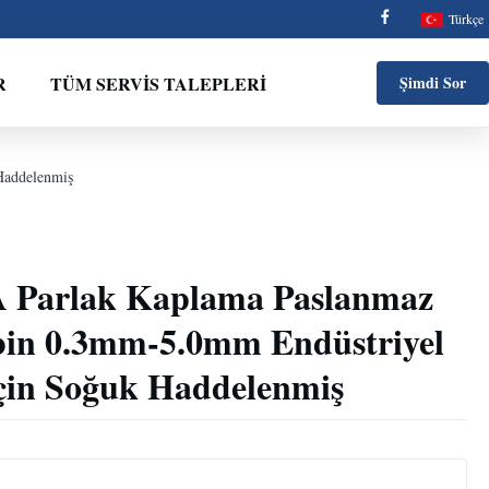
Türkçe
R
TÜM SERVIS TALEPLERI
Şimdi Sor
Haddelenmiş
A Parlak Kaplama Paslanmaz
obin 0.3mm-5.0mm Endüstriyel
çin Soğuk Haddelenmiş