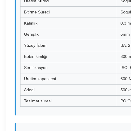
Üretim Süreci
Soğuk
Bitirme Süreci
Soğuk
Kalınlık
0,3 
Genişlik
6mm 
Yüzey İşlemi
BA, 2
Bobin kimliği
300mm
Sertifikasyon
ISO, 
Üretim kapasitesi
600 M
Adedi
500k
Teslimat süresi
PO O