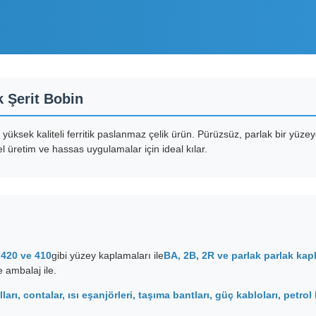
 Şerit Bobin
üksek kaliteli ferritik paslanmaz çelik ürün. Pürüzsüz, parlak bir yüzeye
l üretim ve hassas uygulamalar için ideal kılar.
 420 ve 410
gibi yüzey kaplamaları ile
BA, 2B, 2R ve parlak parlak ka
ve ambalaj ile.
arı, contalar, ısı eşanjörleri, taşıma bantları, güç kabloları, petr