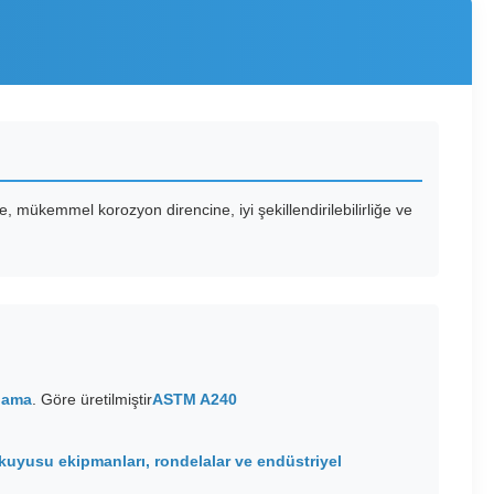
, mükemmel korozyon direncine, iyi şekillendirilebilirliğe ve
plama
. Göre üretilmiştir
ASTM A240
ol kuyusu ekipmanları, rondelalar ve endüstriyel