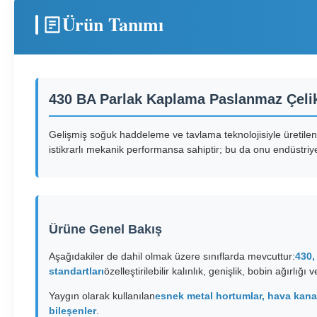
Ürün Tanımı
430 BA Parlak Kaplama Paslanmaz Çelik
Gelişmiş soğuk haddeleme ve tavlama teknolojisiyle üretilen y
istikrarlı mekanik performansa sahiptir; bu da onu endüstriye
Ürüne Genel Bakış
Aşağıdakiler de dahil olmak üzere sınıflarda mevcuttur:
430,
standartları
özelleştirilebilir kalınlık, genişlik, bobin ağırlığı 
Yaygın olarak kullanılan
esnek metal hortumlar, hava kanall
bileşenler
.