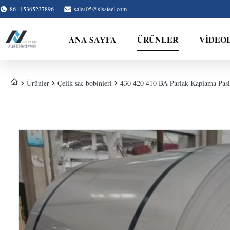
86--15365237896
sales05@slssteel.com
ANA SAYFA
ÜRÜNLER
VİDEO
Ürünler
Çelik sac bobinleri
430 420 410 BA Parlak Kaplama Pasl