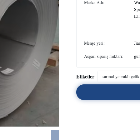
Marka Adı:
Wux
Spe
LT
Menşe yeri:
Jia
Asgari sipariş miktarı:
gün
Etiketler
sarmal yapraklı çelik