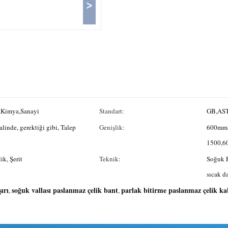
>
n,Kimya,Sanayi
Standart:
GB,AST
alinde, gerektiği gibi, Talep
Genişlik:
600mm
1500,6
ik, Şerit
Teknik:
Soğuk H
sıcak d
ırı
soğuk vallası paslanmaz çelik bant
parlak bitirme paslanmaz çelik ka
,
,