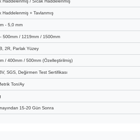
 Haddelenmiş / Sıcak Haddelenmiş
 Haddelenmiş + Tavlanmış
mm - 5,0 mm
- 500mm / 1219mm / 1500mm
B, 2R, Parlak Yüzey
 / 400mm / 500mm (Özelleştirilmiş)
BV, SGS, Değirmen Test Sertifikası
etrik Ton/Ay
g
nayından 15-20 Gün Sonra