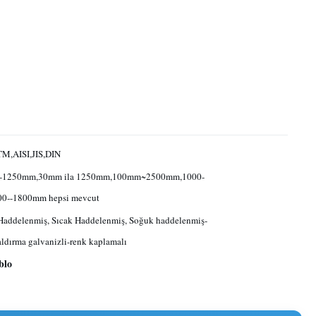
M,AISI,JIS,DIN
-1250mm,30mm ila 1250mm,100mm~2500mm,1000-
00--1800mm hepsi mevcut
addelenmiş, Sıcak Haddelenmiş, Soğuk haddelenmiş-
aldırma galvanizli-renk kaplamalı
blo