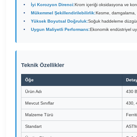
İyi Korozyon Direnci:
Krom içeriği oksidasyona ve kor
Mükemmel Şekillendirilebilirlik:
Kesme, damgalama, b
Yüksek Boyutsal Doğruluk:
Soğuk haddeleme düzgün k
Uygun Maliyetli Performans:
Ekonomik endüstriyel uy
Teknik Özellikler
Öğe
Detay
Ürün Adı
430 B
Mevcut Sınıflar
430, 
Malzeme Türü
Ferri
Standart
ASTM