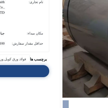
نام تجاری:
aith
Co.,
LTD
مکان مبداء:
جیا
حداقل مقدار سفارش:
100 کیلوگر
برچسب ها
فولاد ورق کویل,ورق 