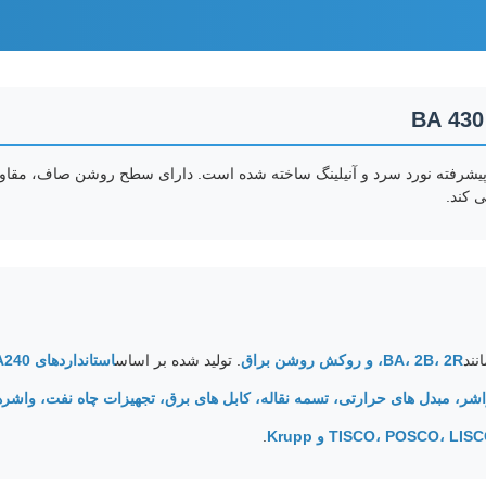
ی پیشرفته نورد سرد و آنیلینگ ساخته شده است. دارای سطح روشن صاف، مقا
ی کند.
نند
BA، 2B، 2R، و روکش روشن براق
. تولید شده بر اساس
استانداردهای ASTM A240
واشر، مبدل های حرارتی، تسمه نقاله، کابل های برق، تجهیزات چاه نفت، واشر
TISCO، POSCO، L و Krupp
.