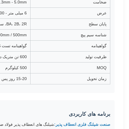
ضخامت
.3mm - 5.0mm
عرض
6 میلی متر - 500 میلی متر / 1219 میلی متر / 1500 میلی متر
پایان سطح
BA، 2B، 2R، سطح براق
شناسه سیم پیچ
m / 400mm / 500mm
گواهینامه
گواهینامه تست ISO، BV، SGS، آسیاب
ظرفیت تولید
600 تن متریک در ماه
MOQ
500 کیلوگرم
زمان تحویل
15-20 روز پس از تایید PO
برنامه های کاربردی
صنعت شیلنگ فلزی انعطاف پذیر:
شیلنگ های انعطاف پذیر فولاد ض