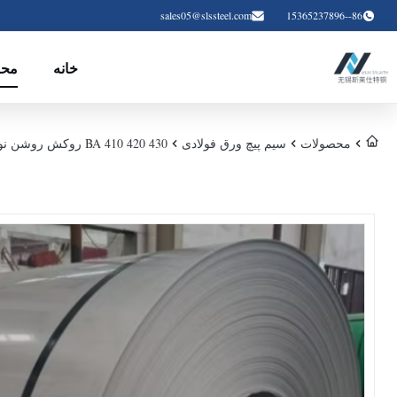
sales05@slssteel.com
86--15365237896
خانه
محص
محصولات
سیم پیچ ورق فولادی
430 420 410 BA روکش روشن نوار فولادی زنگ نزن 0.3mm-5.0mm نورد سرد برای کاربردهای صنعتی