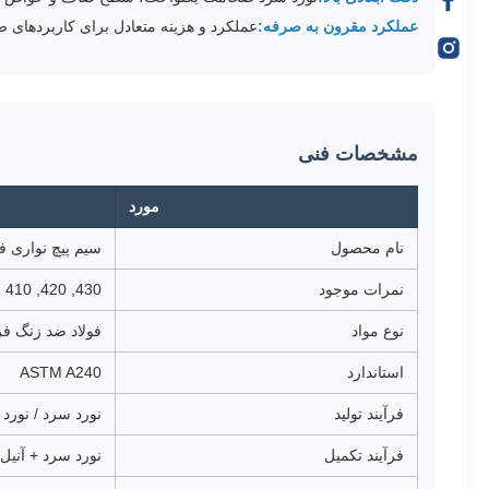
عملکرد مقرون به صرفه:
عملکرد و هزینه متعادل برای کاربردهای 
مشخصات فنی
مورد
نام محصول
سیم پیچ نواری فول
نمرات موجود
430, 420, 410 فولاد ضد زنگ
نوع مواد
فولاد ضد زنگ فر
استاندارد
ASTM A240
فرآیند تولید
نورد سرد / نورد
فرآیند تکمیل
نورد سرد + آنیل