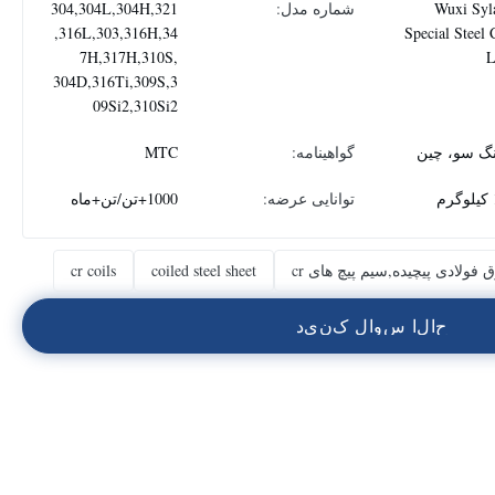
Wuxi Syl
شماره مدل:
304,304L,304H,321
,316L,303,316H,34
Special Steel 
7H,317H,310S,
304D,316Ti,309S,3
09Si2,310Si2
نگ سو، چین
گواهینامه:
MTC
م
توانایی عرضه:
1000+تن/تن+ماه
فولادی پیچیده,سیم پیچ های cr
coiled steel sheet
cr coils
ح
ا
ل
ا
س
و
ا
ل
ک
ن
ي
د