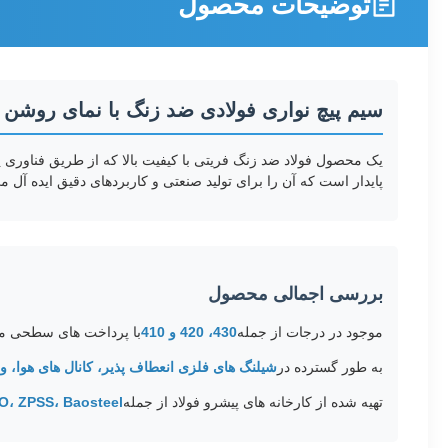
توضیحات محصول
سیم پیچ نواری فولادی ضد زنگ با نمای روشن 430 BA
یک محصول فولاد ضد زنگ فریتی با کیفیت بالا که از طریق فناور
پایدار است که آن را برای تولید صنعتی و کاربردهای دقیق ایده آل م
بررسی اجمالی محصول
موجود در درجات از جمله
430، 420 و 410
با پرداخت های سطحی ما
به طور گسترده در
شیلنگ های فلزی انعطاف پذیر، کانال های هوا، 
تهیه شده از کارخانه های پیشرو فولاد از جمله
ISCO، ZPSS، Baosteel