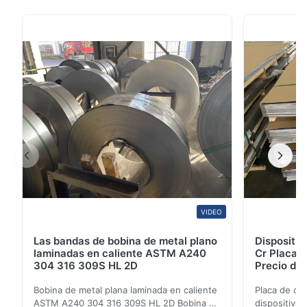
recocido.,y prestaciones mecánicas estables, lo que lo
5
100%
hace ideal para la fabricación industrial y aplicaciones
4
0
...
3
0
2
0
1
0
James
J
Jan 13.2026
Excellent quality stainless steel coil. The material meets our
requirements with good surface finish, stable performance, and
reliable corrosion resistance. The supplier provided
VIDEO
professional service, accurate documents, and smooth
delivery. Highly recommended for construction and medical
Las bandas de bobina de metal plano
Dispositi
applications.
laminadas en caliente ASTM A240
Cr Placa 
304 316 309S HL 2D
Precio de 
Michael
Bobina de metal plana laminada en caliente
Placa de ch
M
ASTM A240 304 316 309S HL 2D Bobina de
dispositivo