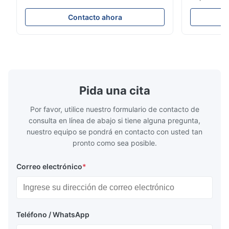
Oct 29.2025
acero inoxidable laminada en caliente/frío
Precio de pl
304 316 309S 310 310S 316L 321 ASTM
producto Pr
Contacto ahora
Good quality stainless steel coil. The delivery was on time and
A240 Especificaciones del producto
de acero ino
the communication with the supplier was very easy. We are
Nombre del producto Bobina / Tira de
en frío 304 
satisfied with this purchase and will consider more cooperation
acero inoxidable Especificación Espesor:
la serie 300
Laminado en caliente (3.0...
aceros ...
in the future.
Pida una cita
Por favor, utilice nuestro formulario de contacto de
consulta en línea de abajo si tiene alguna pregunta,
nuestro equipo se pondrá en contacto con usted tan
pronto como sea posible.
Correo electrónico
*
Teléfono / WhatsApp