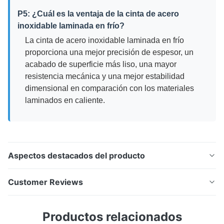
P5: ¿Cuál es la ventaja de la cinta de acero
inoxidable laminada en frío?
La cinta de acero inoxidable laminada en frío
proporciona una mejor precisión de espesor, un
acabado de superficie más liso, una mayor
resistencia mecánica y una mejor estabilidad
dimensional en comparación con los materiales
laminados en caliente.
Aspectos destacados del producto
430 BA bobina de banda de acero inoxidable de
Customer Reviews
acabado brillante Un producto de acero inoxidable
ferrítico de alta calidad fabricado mediante una
5.0
Productos relacionados
avanzada tecnología de laminación en frío y
Based on 50 reviews recently