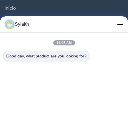
Inicio
Productos
Sylaith
Videos
Sobre Nosotros
11:05 AM
Visita A La Fábrica
Good day, what product are you looking for?
Control De Calidad
Contacto
Noticias
Todos Los Casos
Síguenos.