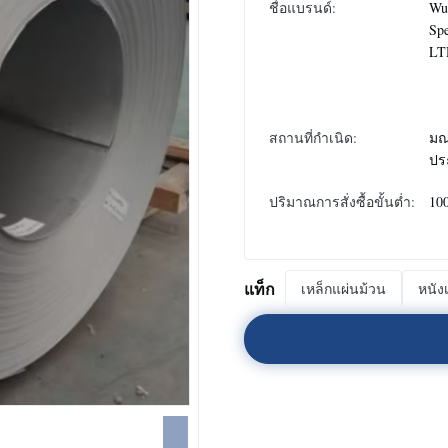
ชื่อแบรนด์:
Wux
Spe
LT
สถานที่กำเนิด:
มณ
ปร
ปริมาณการสั่งซื้อขั้นต่ำ:
10
แท็ก
เหล็กแผ่นม้วน
หนัง