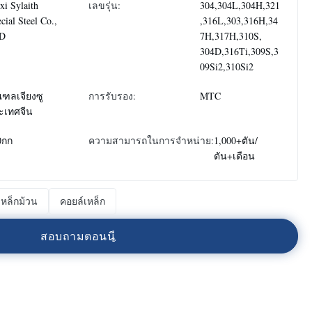
i Sylaith
เลขรุ่น:
304,304L,304H,321
cial Steel Co.,
,316L,303,316H,34
D
7H,317H,310S,
304D,316Ti,309S,3
09Si2,310Si2
ฑลเจียงซู
การรับรอง:
MTC
ะเทศจีน
0กก
ความสามารถในการจําหน่าย:
1,000+ตัน/
ตัน+เดือน
เหล็กม้วน
คอยล์เหล็ก
ส
อ
บ
ถ
า
ม
ต
อ
น
น