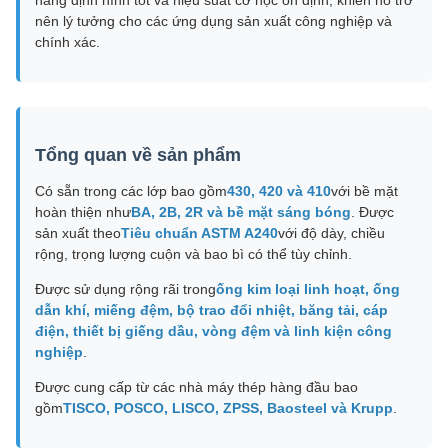
năng định hình tốt và hiệu suất cơ học ổn định, khiến nó trở
nên lý tưởng cho các ứng dụng sản xuất công nghiệp và
chính xác.
Tổng quan về sản phẩm
Có sẵn trong các lớp bao gồm
430, 420 và 410
với bề mặt
hoàn thiện như
BA, 2B, 2R và bề mặt sáng bóng
. Được
sản xuất theo
Tiêu chuẩn ASTM A240
với độ dày, chiều
rộng, trọng lượng cuộn và bao bì có thể tùy chỉnh.
Được sử dụng rộng rãi trong
ống kim loại linh hoạt, ống
dẫn khí, miếng đệm, bộ trao đổi nhiệt, băng tải, cáp
điện, thiết bị giếng dầu, vòng đệm và linh kiện công
nghiệp
.
Được cung cấp từ các nhà máy thép hàng đầu bao
gồm
TISCO, POSCO, LISCO, ZPSS, Baosteel và Krupp
.