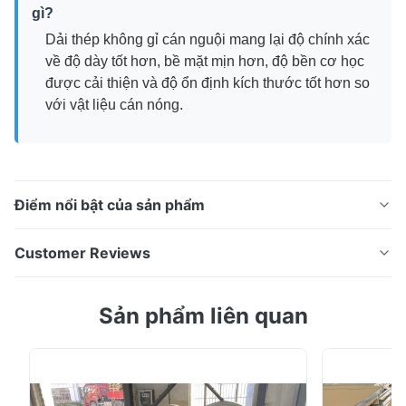
gì?
Dải thép không gỉ cán nguội mang lại độ chính xác
về độ dày tốt hơn, bề mặt mịn hơn, độ bền cơ học
được cải thiện và độ ổn định kích thước tốt hơn so
với vật liệu cán nóng.
Điểm nổi bật của sản phẩm
430 BA Cuộn dây thép không gỉ hoàn thiện sáng Một
Customer Reviews
sản phẩm thép không gỉ ferritic chất lượng cao được
sản xuất thông qua công nghệ cán nguội và ủ tiên
5.0
Sản phẩm liên quan
tiến. Có bề mặt sáng mịn, khả năng chống ăn mòn
Based on 50 reviews recently
tuyệt vời, khả năng định hình tốt và hiệu suất cơ học
5
100%
ổn định, khiến nó trở nên lý tưởng cho các ứng ...
4
0
3
0