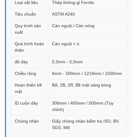
Loại vật liệu
Thép không gỉ Ferritic
Tiêu chuẩn
ASTM A240
Quy trình sản
Cán nguội / Cán nóng
xuất
Quá trình hoàn
Cán nguội + ủ
thiện
độ dày
0,3mm - 5,0mm
Chiều rộng
6mm - 500mm / 1219mm / 1500mm
Hoàn thiện bề
BA, 2B, 2R, Bề mặt sáng bóng
mặt
ID cuộn dây
300mm / 400mm / 500mm (Tùy
chỉnh)
Chứng nhận
Giấy chứng nhận kiểm tra ISO, BV,
SGS, Mill