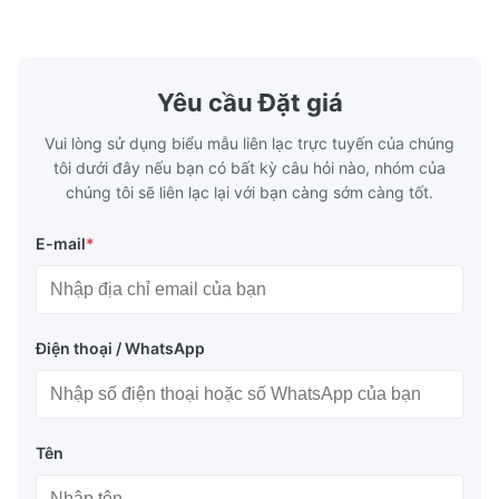
satisfied with this purchase and will consider more cooperation
300mm), Cán nguội (0.3-16mm). Kích thước
phẩm giá b
tùy chỉnh được chấp nhận Chiều r...
Sản phẩm gi
in the future.
Yêu cầu Đặt giá
Vui lòng sử dụng biểu mẫu liên lạc trực tuyến của chúng
tôi dưới đây nếu bạn có bất kỳ câu hỏi nào, nhóm của
chúng tôi sẽ liên lạc lại với bạn càng sớm càng tốt.
E-mail
*
Điện thoại / WhatsApp
Tên