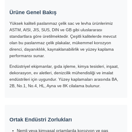
Ürüne Genel Bakış
Yüksek kaliteli paslanmaz çelik sac ve levha ürünlerimiz
ASTM, AISI, JIS, SUS, DIN ve GB gibi uluslararası
standartlara göre üretilmektedir. Çeşitli kalitelerde mevcut
olan bu paslanmaz çelik plakalar, mükemmel korozyon
direnci, dayanıklılık, kaynaklanabilirlik ve yüzey kaplama
performansı sunar.
Endüstriyel ekipmanlar, gıda işleme, kimya tesisleri, inşaat,
dekorasyon, ev aletleri, denizcilik mühendisliği ve imalat
endüstrileri için uygundur. Yüzey kaplamaları arasında BA,
2B, No.1, No.4, HL, Ayna ve 8K cilalama bulunur.
Ortak Endüstri Zorlukları
Nemli veya kimyasal ortamlarda korozyon ve pas