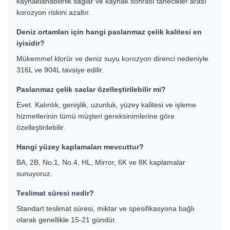
kaynaklanabilirlik sağlar ve kaynak sonrası tanecikler arası
korozyon riskini azaltır.
Deniz ortamları için hangi paslanmaz çelik kalitesi en
iyisidir?
Mükemmel klorür ve deniz suyu korozyon direnci nedeniyle
316L ve 904L tavsiye edilir.
Paslanmaz çelik saclar özelleştirilebilir mi?
Evet. Kalınlık, genişlik, uzunluk, yüzey kalitesi ve işleme
hizmetlerinin tümü müşteri gereksinimlerine göre
özelleştirilebilir.
Hangi yüzey kaplamaları mevcuttur?
BA, 2B, No.1, No.4, HL, Mirror, 6K ve 8K kaplamalar
sunuyoruz.
Teslimat süresi nedir?
Standart teslimat süresi, miktar ve spesifikasyona bağlı
olarak genellikle 15-21 gündür.