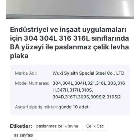
Endüstriyel ve inşaat uygulamaları
için 304 304L 316 316L sınıflarında
BA yüzeyi ile paslanmaz çelik levha
plaka
Marka Adı:
Wuxi Sylaith Special Steel Co., LTD
Model Numarası:
304,304L,304H,321,316L,303,316
H,347H,317H,310S,
304D,316Ti,309S,309Si2,310Si2
Asgari sipariş miktarı:
günde 10 adet
Etiketler:
paslanmaz çelik levha
Çelik Sac
ss sayfası