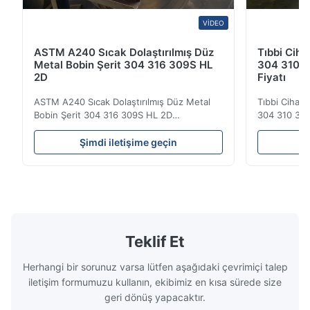
VIDEO
ASTM A240 Sıcak Dolaştırılmış Düz
Tıbbi Ciha
Metal Bobin Şerit 304 316 309S HL
304 310 3
2D
Fiyatı
ASTM A240 Sıcak Dolaştırılmış Düz Metal
Tıbbi Cihazl
Bobin Şerit 304 316 309S HL 2D
304 310 316
Sıcak/soğuk olarak yuvarlanmış paslanmaz
Görünümü Sı
çelik bobin şeridi 304 316 309S 310 310S
soğuktan yu
Şimdi iletişime geçin
Ş
316L 321 ASTM A240 Ürün Özellikleri Ürün
plaka 304 3
Adı Paslanmaz çelik bobin / şerit
paslanmaz çel
Spesifikasyon Kalınlığı: Sıcak Dolaşımlı (3.0-
alaşım elema
300mm), Soğuk Dolaşımlı (0...
paslanmaz ..
Teklif Et
Herhangi bir sorunuz varsa lütfen aşağıdaki çevrimiçi talep
iletişim formumuzu kullanın, ekibimiz en kısa sürede size
geri dönüş yapacaktır.