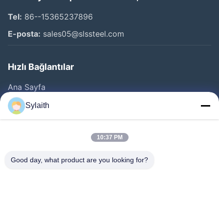
Tel:
86--15365237896
E-posta:
sales05@slssteel.com
Hızlı Bağlantılar
Ana Sayfa
Ürünler
Sylaith
VİDEOLAR
Hakkımızda
10:37 PM
Fabrika Turu
Good day, what product are you looking for?
Kalite Kontrol
Bize Ulaşın
Haberler