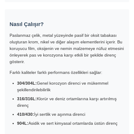
Nasıl Çalışır?
Paslanmaz çelik, metal yüzeyinde pasif bir oksit tabakası
oluşturan krom, nikel ve diğer alaşım elementlerini içerir. Bu
koruyucu film, oksijenin ve nemin malzemeye nüfuz etmesini
önleyerek pas ve korozyona karşı etkili bir şekilde direnç
gösterir.
Farklı kaliteler farklı performans özellikleri sağlar:
304/304L:
Genel korozyon direnci ve mükemmel
şekillendirilebilirlik
316/316L:
Klorür ve deniz ortamlarına karşı artırılmış
direnç
410/430:
İyi sertlik ve aşınma direnci
904L:
Asidik ve sert kimyasal ortamlarda üstün direnç