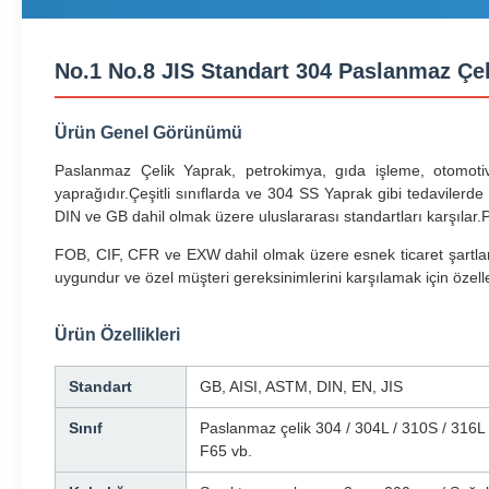
No.1 No.8 JIS Standart 304 Paslanmaz Çe
Ürün Genel Görünümü
Paslanmaz Çelik Yaprak, petrokimya, gıda işleme, otomotiv
yaprağıdır.Çeşitli sınıflarda ve 304 SS Yaprak gibi tedaviler
DIN ve GB dahil olmak üzere uluslararası standartları karşılar.Pr
FOB, CIF, CFR ve EXW dahil olmak üzere esnek ticaret şartları 
uygundur ve özel müşteri gereksinimlerini karşılamak için özelle
Ürün Özellikleri
Standart
GB, AISI, ASTM, DIN, EN, JIS
Sınıf
Paslanmaz çelik 304 / 304L / 310S / 316L 
F65 vb.