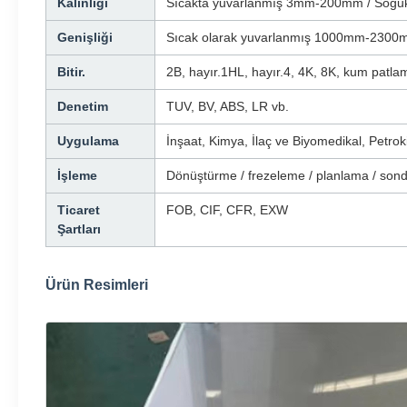
Kalınlığı
Sıcakta yuvarlanmış 3mm-200mm / Soğu
Genişliği
Sıcak olarak yuvarlanmış 1000mm-2300
Bitir.
2B, hayır.1HL, hayır.4, 4K, 8K, kum patla
Denetim
TUV, BV, ABS, LR vb.
Uygulama
İnşaat, Kimya, İlaç ve Biyomedikal, Petro
İşleme
Dönüştürme / frezeleme / planlama / sond
Ticaret
FOB, CIF, CFR, EXW
Şartları
Ürün Resimleri