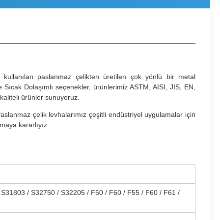
kullanılan paslanmaz çelikten üretilen çok yönlü bir metal
e Sıcak Dolaşımlı seçenekler, ürünlerimiz ASTM, AISI, JIS, EN,
kaliteli ürünler sunuyoruz.
slanmaz çelik levhalarımız çeşitli endüstriyel uygulamalar için
nmaya kararlıyız.
 S31803 / S32750 / S32205 / F50 / F60 / F55 / F60 / F61 /