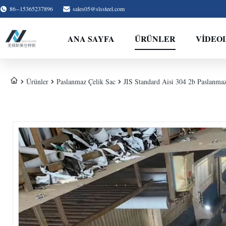
86--15365237896
sales05@slssteel.com
ANA SAYFA
ÜRÜNLER
VİDEO
Ürünler
Paslanmaz Çelik Sac
JIS Standard Aisi 304 2b Paslanma