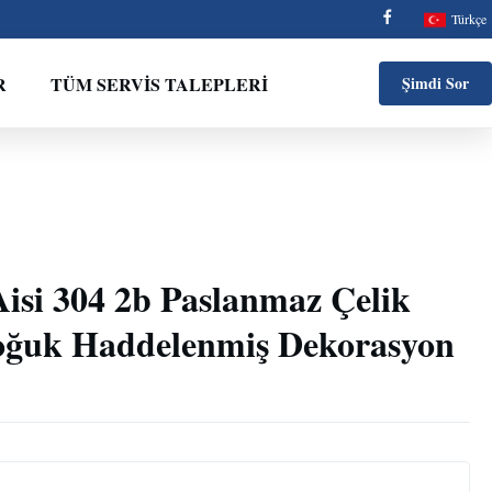
Türkçe
R
TÜM SERVIS TALEPLERI
Şimdi Sor
isi 304 2b Paslanmaz Çelik
oğuk Haddelenmiş Dekorasyon