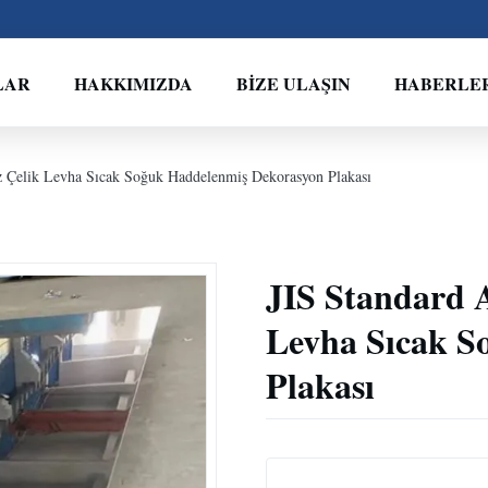
LAR
HAKKIMIZDA
BIZE ULAŞIN
HABERLE
z Çelik Levha Sıcak Soğuk Haddelenmiş Dekorasyon Plakası
JIS Standard A
Levha Sıcak S
Plakası