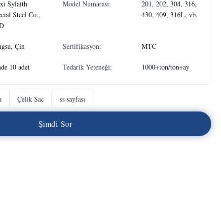
i Sylaith
Model Numarası:
201, 202, 304, 316,
cial Steel Co.,
430, 409, 316L, vb.
D
ngsu, Çin
Sertifikasyon:
MTC
de 10 adet
Tedarik Yeteneği:
1000+ton/ton+ay
a
Çelik Sac
ss sayfası
Ş
i
m
d
i
S
o
r