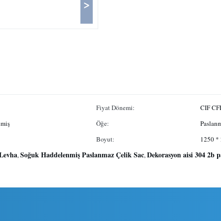
>
Fiyat Dönemi:
CIF C
nmiş
Öğe:
Paslanm
Boyut:
1250 * 
 Levha
Soğuk Haddelenmiş Paslanmaz Çelik Sac
Dekorasyon aisi 304 2b p
,
,