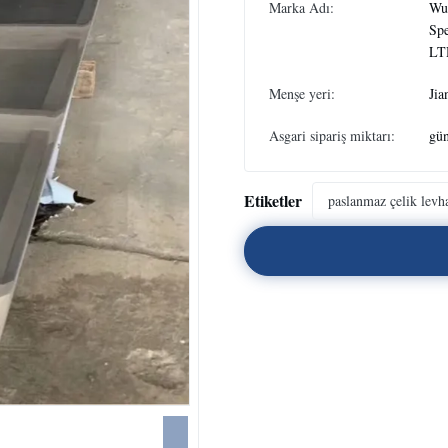
Marka Adı:
Wux
Spe
LT
Menşe yeri:
Jia
Asgari sipariş miktarı:
gün
Etiketler
paslanmaz çelik levh