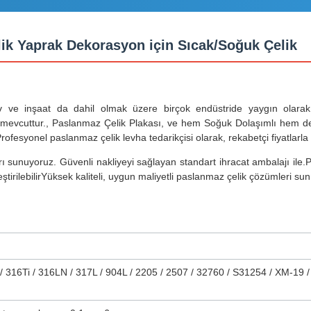
lik Yaprak Dekorasyon için Sıcak/Soğuk Çelik
 ve inşaat da dahil olmak üzere birçok endüstride yaygın olarak 
de mevcuttur., Paslanmaz Çelik Plakası, ve hem Soğuk Dolaşımlı hem d
ofesyonel paslanmaz çelik levha tedarikçisi olarak, rekabetçi fiyatlarla 
sunuyoruz. Güvenli nakliyeyi sağlayan standart ihracat ambalajı ile.Pa
ştirilebilirYüksek kaliteli, uygun maliyetli paslanmaz çelik çözümleri su
/ 316Ti / 316LN / 317L / 904L / 2205 / 2507 / 32760 / S31254 / XM-19 /