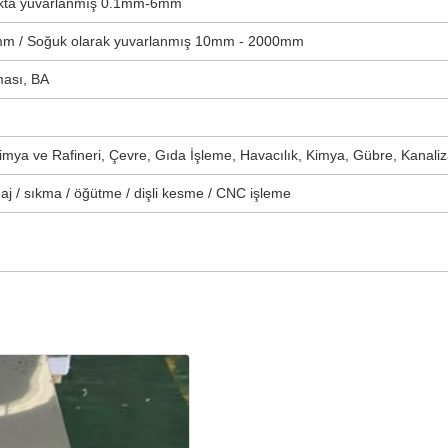
kta yuvarlanmış 0.1mm-6mm
mm / Soğuk olarak yuvarlanmış 10mm - 2000mm
ması, BA
kimya ve Rafineri, Çevre, Gıda İşleme, Havacılık, Kimya, Gübre, Kanal
aj / sıkma / öğütme / dişli kesme / CNC işleme