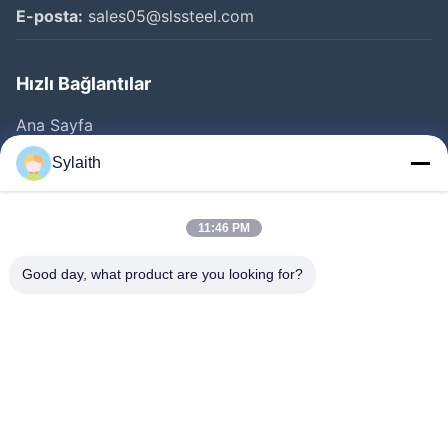
E-posta:
sales05@slssteel.com
Hızlı Bağlantılar
Ana Sayfa
Ürünler
Sylaith
VİDEOLAR
Hakkımızda
11:46 PM
Fabrika Turu
Good day, what product are you looking for?
Kalite Kontrol
Bize Ulaşın
Haberler
Tüm Servis Talepleri