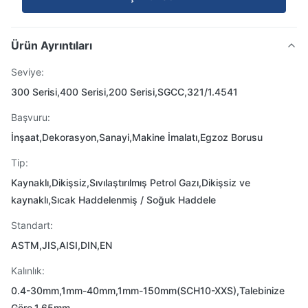
Ürün Ayrıntıları
Seviye:
300 Serisi,400 Serisi,200 Serisi,SGCC,321/1.4541
Başvuru:
İnşaat,Dekorasyon,Sanayi,Makine İmalatı,Egzoz Borusu
Tip:
Kaynaklı,Dikişsiz,Sıvılaştırılmış Petrol Gazı,Dikişsiz ve
kaynaklı,Sıcak Haddelenmiş / Soğuk Haddele
Standart:
ASTM,JIS,AISI,DIN,EN
Kalınlık:
0.4-30mm,1mm-40mm,1mm-150mm(SCH10-XXS),Talebinize
Göre,1.65mm