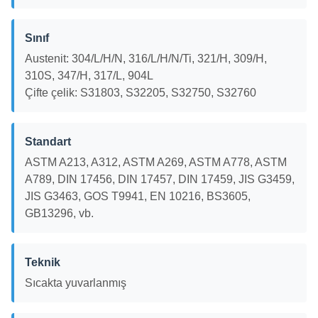
Sınıf
Austenit: 304/L/H/N, 316/L/H/N/Ti, 321/H, 309/H,
310S, 347/H, 317/L, 904L
Çifte çelik: S31803, S32205, S32750, S32760
Standart
ASTM A213, A312, ASTM A269, ASTM A778, ASTM
A789, DIN 17456, DIN 17457, DIN 17459, JIS G3459,
JIS G3463, GOS T9941, EN 10216, BS3605,
GB13296, vb.
Teknik
Sıcakta yuvarlanmış