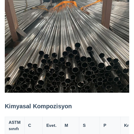
Kimyasal Kompozisyon
ASTM
C
Evet.
M
S
P
Kr
sınıfı