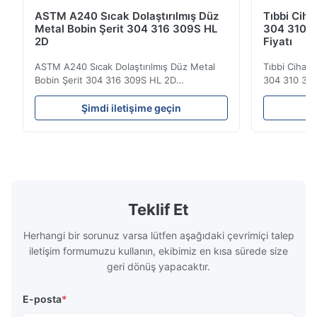
ASTM A240 Sıcak Dolaştırılmış Düz
Tıbbi Ciha
Metal Bobin Şerit 304 316 309S HL
304 310 3
2D
Fiyatı
ASTM A240 Sıcak Dolaştırılmış Düz Metal
Tıbbi Cihazl
Bobin Şerit 304 316 309S HL 2D
304 310 316
Sıcak/soğuk olarak yuvarlanmış paslanmaz
Görünümü Sı
çelik bobin şeridi 304 316 309S 310 310S
soğuktan yu
Şimdi iletişime geçin
Ş
316L 321 ASTM A240 Ürün Özellikleri Ürün
plaka 304 3
Adı Paslanmaz çelik bobin / şerit
paslanmaz çel
Spesifikasyon Kalınlığı: Sıcak Dolaşımlı (3.0-
alaşım elema
300mm), Soğuk Dolaşımlı (0...
paslanmaz ..
Teklif Et
Herhangi bir sorunuz varsa lütfen aşağıdaki çevrimiçi talep
iletişim formumuzu kullanın, ekibimiz en kısa sürede size
geri dönüş yapacaktır.
E-posta
*