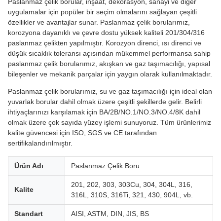
Paslanmaz çelik borular, inşaat, dekorasyon, sanayi ve diğer
uygulamalar için popüler bir seçim olmalarını sağlayan çeşitli
özellikler ve avantajlar sunar. Paslanmaz çelik borularımız,
korozyona dayanıklı ve çevre dostu yüksek kaliteli 201/304/316
paslanmaz çelikten yapılmıştır. Korozyon direnci, ısı direnci ve
düşük sıcaklık toleransı açısından mükemmel performansa sahip
paslanmaz çelik borularımız, akışkan ve gaz taşımacılığı, yapısal
bileşenler ve mekanik parçalar için yaygın olarak kullanılmaktadır.
Paslanmaz çelik borularımız, su ve gaz taşımacılığı için ideal olan
yuvarlak borular dahil olmak üzere çeşitli şekillerde gelir. Belirli
ihtiyaçlarınızı karşılamak için BA/2B/NO.1/NO.3/NO.4/8K dahil
olmak üzere çok sayıda yüzey işlemi sunuyoruz. Tüm ürünlerimiz
kalite güvencesi için ISO, SGS ve CE tarafından
sertifikalandırılmıştır.
Ürün Adı
Paslanmaz Çelik Boru
201, 202, 303, 303Cu, 304, 304L, 316,
Kalite
316L, 310S, 316Ti, 321, 430, 904L, vb.
Standart
AISI, ASTM, DIN, JIS, BS