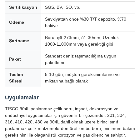
Sertifikasyon
SGS, BV, ISO, vb.
Sevkiyattan önce %30 T/T depozito, %70
Ödeme
bakiye
Boru: φ6-273mm; δ1-30mm; Uzunluk
Şartname
1000-11000mm veya gerektiği gibi
Standart deniz taşımacılığına uygun
Paket
paketleme
Teslim
5-10 gün, müşteri gereksinimlerine ve
Süresi
miktarına bağlı olarak
Uygulamalar
TISCO 904L paslanmaz çelik boru, inşaat, dekorasyon ve
endüstriyel uygulamalar için güvenilir bir çözümdür. 201, 304,
316, 410, 420, 430 ve 904L dahil olmak üzere birinci sınıf
paslanmaz çelik malzemelerden üretilen bu boru, minimum bakım
gereksinimi ile olağanüstü korozyon ve pas direncine sahiptir.