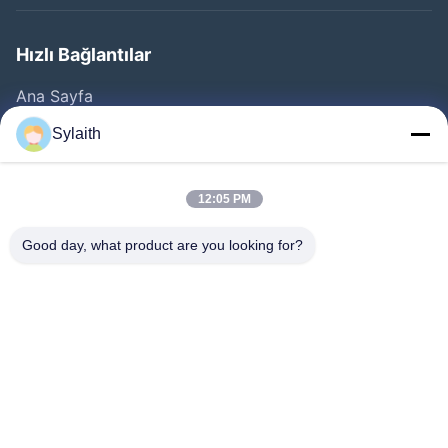
Hızlı Bağlantılar
Ana Sayfa
Ürünler
Sylaith
VİDEOLAR
Hakkımızda
12:05 PM
Fabrika Turu
Good day, what product are you looking for?
Kalite Kontrol
Bize Ulaşın
Haberler
Tüm Servis Talepleri
Bizi Takip Edin.