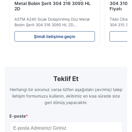
Metal Bobin Şerit 304 316 309S HL
304 310 3
2D
Fiyatı
ASTM A240 Sıcak Dolaştırılmış Düz Metal
Tıbbi Cihazl
Bobin Şerit 304 316 309S HL 2D
304 310 316
Sıcak/soğuk olarak yuvarlanmış paslanmaz
Görünümü Sı
çelik bobin şeridi 304 316 309S 310 310S
soğuktan yu
Şimdi iletişime geçin
Ş
316L 321 ASTM A240 Ürün Özellikleri Ürün
plaka 304 3
Adı Paslanmaz çelik bobin / şerit
paslanmaz çel
Spesifikasyon Kalınlığı: Sıcak Dolaşımlı (3.0-
alaşım elema
300mm), Soğuk Dolaşımlı (0...
paslanmaz ..
Teklif Et
Herhangi bir sorunuz varsa lütfen aşağıdaki çevrimiçi talep
iletişim formumuzu kullanın, ekibimiz en kısa sürede size
geri dönüş yapacaktır.
E-posta
*