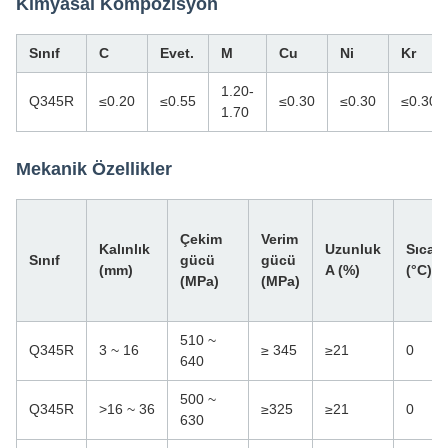
Kimyasal Kompozisyon
Sınıf
C
Evet.
M
Cu
Ni
Kr
1.20-
Q345R
≤0.20
≤0.55
≤0.30
≤0.30
≤0.30
1.70
Mekanik Özellikler
Çekim
Verim
Kalınlık
Uzunluk
Sıcakl
Sınıf
gücü
gücü
(mm)
A (%)
(°C)
(MPa)
(MPa)
510 ~
Q345R
3 ~ 16
≥ 345
≥21
0
640
500 ~
Q345R
>16 ~ 36
≥325
≥21
0
630