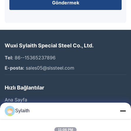
Göndermek
Wuxi Sylaith Special Steel Co., Ltd.
Tel:
86--15365237896
E-posta:
sales05@slssteel.com
Hızlı Bağlantılar
Ana Sayfa
Ürünler
Sylaith
VİDEOLAR
Hakkımızda
11:06 PM