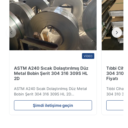
endüstri, elektrik istasyonu, ...
VIDEO
ASTM A240 Sıcak Dolaştırılmış Düz
Tıbbi Ciha
Metal Bobin Şerit 304 316 309S HL
304 310 3
2D
Fiyatı
ASTM A240 Sıcak Dolaştırılmış Düz Metal
Tıbbi Cihazl
Bobin Şerit 304 316 309S HL 2D
304 310 316
Sıcak/soğuk olarak yuvarlanmış paslanmaz
Görünümü Sı
çelik bobin şeridi 304 316 309S 310 310S
soğuktan yu
Şimdi iletişime geçin
Ş
316L 321 ASTM A240 Ürün Özellikleri Ürün
plaka 304 3
Adı Paslanmaz çelik bobin / şerit
paslanmaz çel
Spesifikasyon Kalınlığı: Sıcak Dolaşımlı (3.0-
alaşım elema
300mm), Soğuk Dolaşımlı (0...
paslanmaz ..