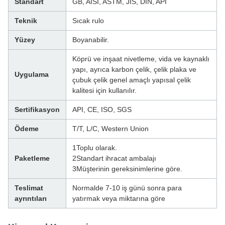
Standart
GB, AISI, ASTM, JIS, DIN, API
Teknik
Sıcak rulo
Yüzey
Boyanabilir.
Köprü ve inşaat nivetleme, vida ve kaynaklı
yapı, ayrıca karbon çelik, çelik plaka ve
Uygulama
çubuk çelik genel amaçlı yapısal çelik
kalitesi için kullanılır.
Sertifikasyon
API, CE, ISO, SGS
Ödeme
T/T, L/C, Western Union
1Toplu olarak.
Paketleme
2Standart ihracat ambalajı
3Müşterinin gereksinimlerine göre.
Teslimat
Normalde 7-10 iş günü sonra para
ayrıntıları
yatırmak veya miktarına göre