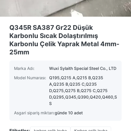
Q345R SA387 Gr22 Düşük
Karbonlu Sıcak Dolaştırılmış
Karbonlu Çelik Yaprak Metal 4mm-
25mm
Marka Adı:
Wuxi Sylaith Special Steel Co., LTD
Model Numarası:
Q195,Q215 A,Q215 B,Q235
A,Q235 B,Q235 C,Q235
D,Q275,Q275 B,Q275 C,Q275
D,Q295,Q345,Q390,Q420,Q460,S
S
Asgari sipariş miktarı:
günde 10 adet
Etiketler:
karbon çelik levha
Karbon çelik levha