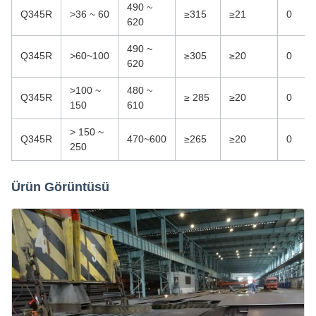
490 ~
Q345R
>36 ~ 60
≥315
≥21
0
620
490 ~
Q345R
>60~100
≥305
≥20
0
620
>100 ~
480 ~
Q345R
≥ 285
≥20
0
150
610
> 150 ~
Q345R
470~600
≥265
≥20
0
250
Ürün Görüntüsü