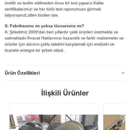
üretilir ve teslim edilmeden önce bir test yaparız.Kalite
sertifikalarımızı ve her türlü test raporumuzu görmek
istiyorsanızLütfen bizden iste.
S: Fabrikasınız mı yoksa tüccarsınız mı?
A: Şirketimiz 2009'dan beri yıllardır çelik ürünleri üretmekte ve
satmaktadır.İhracat Haklarımızı kazandık ve farklı malzemeler ve
ürünler için alıcının çoklu talebini karşılamak için endüstri ve
ticaretin entegre bir şirketi olduk..
Ürün Özellikleri
Q345R SA387 Gr22 Düşük Karbonlu Sıcak
İlişkili Ürünler
Dolaştırılmış Karbonlu Çelik Yaprak Metal 4mm-25mm
Q345R SA387 Gr22 Düşük Karbonlu Sıcak
Dolaştırılmış Karbonlu Çelik Yaprak Metal 4mm-25mm
Ürün Genel Görünümü Q345R çelik plaka, kazan
konteyner plaka, yaygın olarak petrol, kimyasal