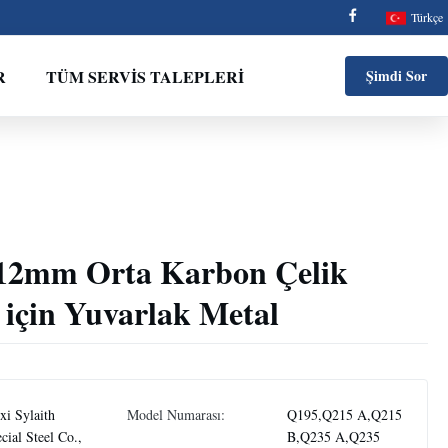
Türkçe
R
TÜM SERVIS TALEPLERI
Şimdi Sor
12mm Orta Karbon Çelik
için Yuvarlak Metal
i Sylaith
Model Numarası:
Q195,Q215 A,Q215
cial Steel Co.,
B,Q235 A,Q235