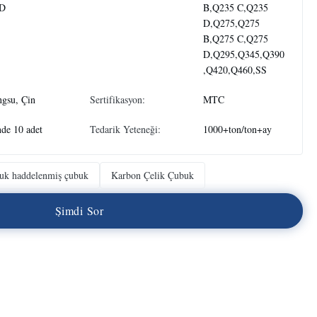
D
B,Q235 C,Q235
D,Q275,Q275
B,Q275 C,Q275
D,Q295,Q345,Q390
,Q420,Q460,SS
ngsu, Çin
Sertifikasyon:
MTC
de 10 adet
Tedarik Yeteneği:
1000+ton/ton+ay
uk haddelenmiş çubuk
Karbon Çelik Çubuk
Ş
i
m
d
i
S
o
r