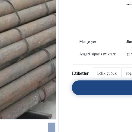
LT
Menşe yeri:
Jia
Asgari sipariş miktarı:
gün
Etiketler
Çelik çubuk
soğ