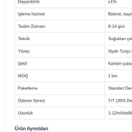
Dayanıklılık
±1%
İşleme hizmeti
Bükme, kayn
Teslim Zamanı
8-14 gün
Teknik
Soğuktan çek
Yüzey
Siyah Turşu 
Şekli
Karbon çub
MOQ
1 ton
Paketleme
Standart Deni
Ödeme Süresi
T/T (30% De
Uzunluk
1-12m/özelli
Ürün Ayrıntıları