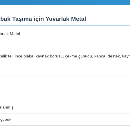
uk Taşıma için Yuvarlak Metal
rlak Metal
u çelik tel, ince plaka, kaynak borusu, çekme çubuğu, kanca, destek, kay
rlanmış
 çubuk