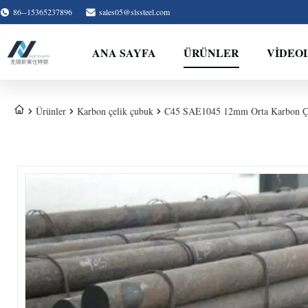
86--15365237896
sales05@slssteel.com
ANA SAYFA
ÜRÜNLER
VİDEO
Ürünler
Karbon çelik çubuk
C45 SAE1045 12mm Orta Karbon Çel