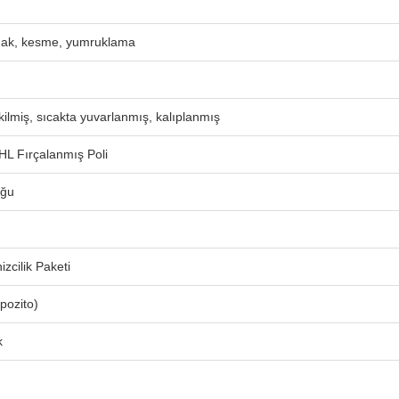
ak, kesme, yumruklama
ilmiş, sıcakta yuvarlanmış, kalıplanmış
HL Fırçalanmış Poli
uğu
zcilik Paketi
pozito)
k