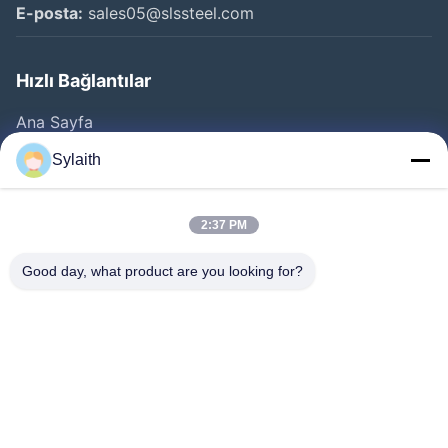
E-posta:
sales05@slssteel.com
Hızlı Bağlantılar
Ana Sayfa
Ürünler
Sylaith
VİDEOLAR
Hakkımızda
2:37 PM
Fabrika Turu
Good day, what product are you looking for?
Kalite Kontrol
Bize Ulaşın
Haberler
Tüm Servis Talepleri