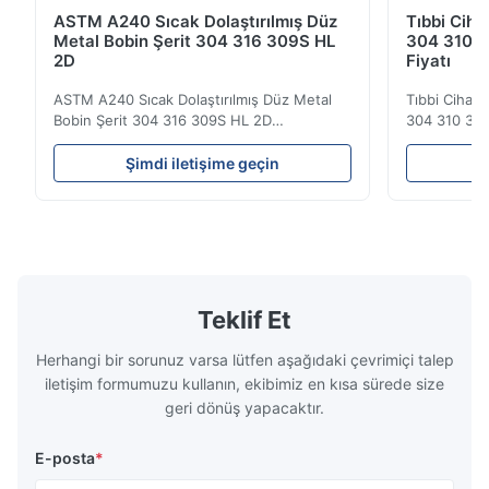
ASTM A240 Sıcak Dolaştırılmış Düz
Tıbbi Ciha
Metal Bobin Şerit 304 316 309S HL
304 310 3
2D
Fiyatı
ASTM A240 Sıcak Dolaştırılmış Düz Metal
Tıbbi Cihazl
Bobin Şerit 304 316 309S HL 2D
304 310 316
Sıcak/soğuk olarak yuvarlanmış paslanmaz
Görünümü Sı
çelik bobin şeridi 304 316 309S 310 310S
soğuktan yu
Şimdi iletişime geçin
Ş
316L 321 ASTM A240 Ürün Özellikleri Ürün
plaka 304 3
Adı Paslanmaz çelik bobin / şerit
paslanmaz çel
Spesifikasyon Kalınlığı: Sıcak Dolaşımlı (3.0-
alaşım elema
300mm), Soğuk Dolaşımlı (0...
paslanmaz ..
Teklif Et
Herhangi bir sorunuz varsa lütfen aşağıdaki çevrimiçi talep
iletişim formumuzu kullanın, ekibimiz en kısa sürede size
geri dönüş yapacaktır.
E-posta
*