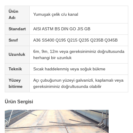
Ürün
Yumuşak çelik c/u kanal
Adı
Standart
AISI ASTM BS DIN GO JIS GB
Sınıf
A36 SS400 Q195 Q215 Q235 Q235B Q345B
6m, 9m, 12m veya gereksiniminiz doğrultusunda
Uzunluk
herhangi bir uzunluk
Teknik
Sıcak haddelenmiş veya soğuk bükme
Yüzey
Açı çubuğunun yüzeyi galvanizli, kaplamalı veya
bitirme
gereksiniminiz doğrultusunda olabilir
Ürün Sergisi