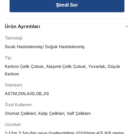
Şimdi Sor
Ürün Ayrıntıları
Teknoloji:
Sıcak Haddelenmiş/ Soğuk Haddelenmiş
Tip:
Karbon Çelik Çubuk, Alaşımlı Çelik Çubuk, Yuvarlak, Düşük
Karbon
Standart:
ASTM,DIN,AISI,GB,JIS
Özel Kullanım:
Otomat Çelikleri, Kalıp Çelikleri, Valf Çelikleri
Uzunluk:
1-12m,3.5m-6m veya özelleştirilmiş,10100mm,4/5.8/6 metre