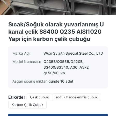
Sıcak/Soğuk olarak yuvarlanmış U
kanal çelik SS400 Q235 AISI1020
Yapı için karbon çelik çubuğu
Marka Adı:
Wuxi Sylaith Special Steel Co., LTD
Model Numarası:
Q235B/Q355B/Q420B,
SS400/SS540, A36, A572
gr.50/60, vb.
Asgari sipariş miktarı:
günde 10 adet
Etiketler:
Çelik çubuk
soğuk haddelenmiş çubuk
Karbon Çelik Çubuk